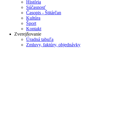
História
Súčasnosť
Časopis - Štitárčan
Kultúra
Šport
Kontakt
Zverejňovanie
Úradná tabuľa
Zmluvy, faktúry, objednávky