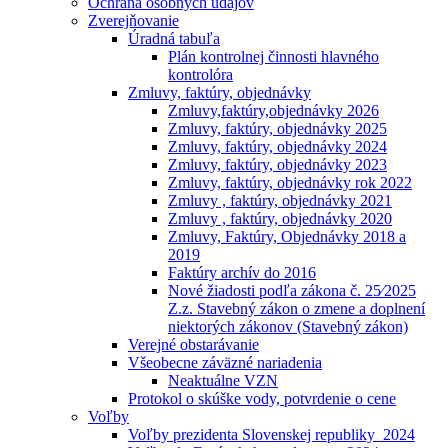
Ochrana osobných údajóv
Zverejňovanie
Úradná tabuľa
Plán kontrolnej činnosti hlavného
kontrolóra
Zmluvy, faktúry, objednávky
Zmluvy,faktúry,objednávky 2026
Zmluvy, faktúry, objednávky 2025
Zmluvy, faktúry, objednávky 2024
Zmluvy, faktúry, objednávky 2023
Zmluvy, faktúry, objednávky rok 2022
Zmluvy , faktúry, objednávky 2021
Zmluvy , faktúry, objednávky 2020
Zmluvy, Faktúry, Objednávky 2018 a
2019
Faktúry archív do 2016
Nové žiadosti podľa zákona č. 25⁄2025
Z.z. Stavebný zákon o zmene a doplnení
niektorých zákonov (Stavebný zákon)
Verejné obstarávanie
Všeobecne záväzné nariadenia
Neaktuálne VZN
Protokol o skúške vody, potvrdenie o cene
Voľby
Voľby prezidenta Slovenskej republiky_2024