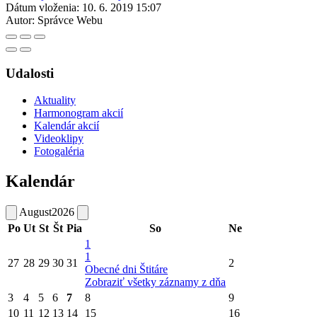
Dátum vloženia:
10. 6. 2019 15:07
Autor:
Správce Webu
Udalosti
Aktuality
Harmonogram akcií
Kalendár akcií
Videoklipy
Fotogaléria
Kalendár
August
2026
Po
Ut
St
Št
Pia
So
Ne
1
1
27
28
29
30
31
2
Obecné dni Štitáre
Zobraziť všetky záznamy z dňa
3
4
5
6
7
8
9
10
11
12
13
14
15
16