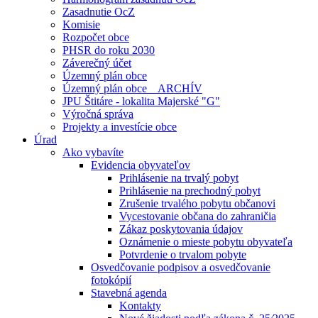
Zasadnutie OcZ
Komisie
Rozpočet obce
PHSR do roku 2030
Záverečný účet
Územný plán obce
Územný plán obce _ ARCHÍV
JPU Štitáre - lokalita Majerské "G"
Výročná správa
Projekty a investície obce
Úrad
Ako vybavíte
Evidencia obyvateľov
Prihlásenie na trvalý pobyt
Prihlásenie na prechodný pobyt
Zrušenie trvalého pobytu občanovi
Vycestovanie občana do zahraničia
Zákaz poskytovania údajov
Oznámenie o mieste pobytu obyvateľa
Potvrdenie o trvalom pobyte
Osvedčovanie podpisov a osvedčovanie
fotokópií
Stavebná agenda
Kontakty