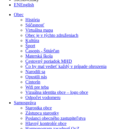
EN
English
Obec
História
Súčasnosť
Virtuálna mapa
Obec je v týchto združeniach
Kultúra
Šport
Časopis - Štitárčan
Materská škola
Cestovný poriadok MHD
Čo by mal vedieť každý v prípade ohrozenia
Narodili sa
Opustili nás
Cintorín
Wifi pre teba
Vizuálna identita obce – logo obce
Odpočet vodomeru
Samospráva
Starostka obce
Zástupca starostky
Poslanci obecného zastupiteľstva
Hlavný kontrolór obce
Harmonogram zasadnutí OcZ