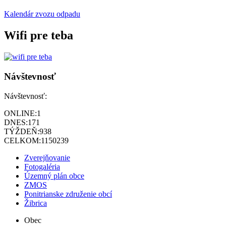
Kalendár zvozu odpadu
Wifi pre teba
Návštevnosť
Návštevnosť:
ONLINE:
1
DNES:
171
TÝŽDEŇ:
938
CELKOM:
1150239
Zverejňovanie
Fotogaléria
Územný plán obce
ZMOS
Ponitrianske združenie obcí
Žibrica
Obec