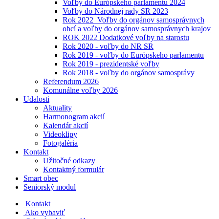
Voľby do Európskeho parlamentu 2024
Voľby do Národnej rady SR 2023
Rok 2022_Voľby do orgánov samosprávnych
obcí a voľby do orgánov samosprávnych krajov
ROK 2022 Dodatkové voľby na starostu
Rok 2020 - voľby do NR SR
Rok 2019 - voľby do Európskeho parlamentu
Rok 2019 - prezidentské voľby
Rok 2018 - voľby do orgánov samosprávy
Referendum 2026
Komunálne voľby 2026
Udalosti
Aktuality
Harmonogram akcií
Kalendár akcií
Videoklipy
Fotogaléria
Kontakt
Užitočné odkazy
Kontaktný formulár
Smart obec
Seniorský modul
Kontakt
Ako vybaviť