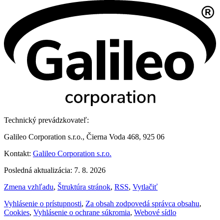
Technický prevádzkovateľ:
Galileo Corporation s.r.o., Čierna Voda 468, 925 06
Kontakt:
Galileo Corporation s.r.o.
Posledná aktualizácia: 7. 8. 2026
Zmena vzhľadu
,
Štruktúra stránok
,
RSS
,
Vytlačiť
Vyhlásenie o prístupnosti
,
Za obsah zodpovedá správca obsahu
,
Cookies
,
Vyhlásenie o ochrane súkromia
,
Webové sídlo