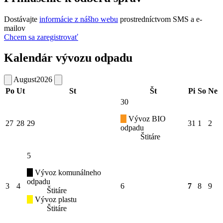
Dostávajte
informácie z nášho webu
prostredníctvom SMS a e-
mailov
Chcem sa zaregistrovať
Kalendár vývozu odpadu
August
2026
Po
Ut
St
Št
Pi
So
Ne
30
Vývoz BIO
27
28
29
31
1
2
odpadu
Štitáre
5
Vývoz komunálneho
odpadu
3
4
6
7
8
9
Štitáre
Vývoz plastu
Štitáre