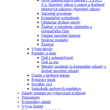
Nové žiadosti podľa zákona č. 25⁄2025
Z.z. Stavebný zákon o zmene a doplnení
niektorých zákonov (Stavebný zákon)
Stavebné povolenie
Kolaudačné rozhodnutie
Ohlásenie drobnej stavby
Žiadosť o priradenie súpisného a
orientačného čísla
Ostatné stavebné žiadosti
Správne poplatky
Žiadosti
Výrub drevín
Poplatky a dane
Daň z nehnuteľností
Daň za psa
Miestny poplatok za komunálne odpady a
drobné stavebné odpady
Úmrtie a hrobové miesta
Rybársky lístok
Sociálne veci
Sadzobník správnych poplatkov
Zásady postupu pri vybavovaní sťažností
Dokumenty
Komunálny odpad
Vývoz žumpy