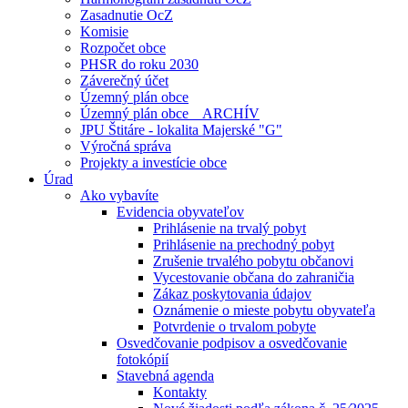
Zasadnutie OcZ
Komisie
Rozpočet obce
PHSR do roku 2030
Záverečný účet
Územný plán obce
Územný plán obce _ ARCHÍV
JPU Štitáre - lokalita Majerské "G"
Výročná správa
Projekty a investície obce
Úrad
Ako vybavíte
Evidencia obyvateľov
Prihlásenie na trvalý pobyt
Prihlásenie na prechodný pobyt
Zrušenie trvalého pobytu občanovi
Vycestovanie občana do zahraničia
Zákaz poskytovania údajov
Oznámenie o mieste pobytu obyvateľa
Potvrdenie o trvalom pobyte
Osvedčovanie podpisov a osvedčovanie
fotokópií
Stavebná agenda
Kontakty