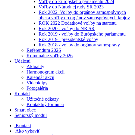
Voľby do Európskeho parlamentu 2024
Voľby do Národnej rady SR 2023
Rok 2022_Voľby do orgánov samosprávnych
obcí a voľby do orgánov samosprávnych krajov
ROK 2022 Dodatkové voľby na starostu
Rok 2020 - voľby do NR SR
Rok 2019 - voľby do Európskeho parlamentu
Rok 2019 - prezidentské voľby
Rok 2018 - voľby do orgánov samosprávy
Referendum 2026
Komunálne voľby 2026
Udalosti
Aktuality
Harmonogram akcií
Kalendár akcií
Videoklipy
Fotogaléria
Kontakt
Užitočné odkazy
Kontaktný formulár
Smart obec
Seniorský modul
Kontakt
Ako vybaviť