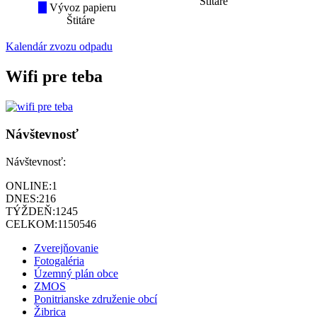
Štitáre
Vývoz papieru
Štitáre
Kalendár zvozu odpadu
Wifi pre teba
Návštevnosť
Návštevnosť:
ONLINE:
1
DNES:
216
TÝŽDEŇ:
1245
CELKOM:
1150546
Zverejňovanie
Fotogaléria
Územný plán obce
ZMOS
Ponitrianske združenie obcí
Žibrica