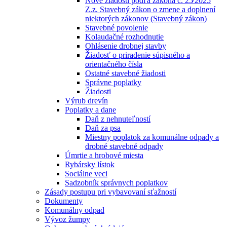
Nové žiadosti podľa zákona č. 25⁄2025
Z.z. Stavebný zákon o zmene a doplnení
niektorých zákonov (Stavebný zákon)
Stavebné povolenie
Kolaudačné rozhodnutie
Ohlásenie drobnej stavby
Žiadosť o priradenie súpisného a
orientačného čísla
Ostatné stavebné žiadosti
Správne poplatky
Žiadosti
Výrub drevín
Poplatky a dane
Daň z nehnuteľností
Daň za psa
Miestny poplatok za komunálne odpady a
drobné stavebné odpady
Úmrtie a hrobové miesta
Rybársky lístok
Sociálne veci
Sadzobník správnych poplatkov
Zásady postupu pri vybavovaní sťažností
Dokumenty
Komunálny odpad
Vývoz žumpy