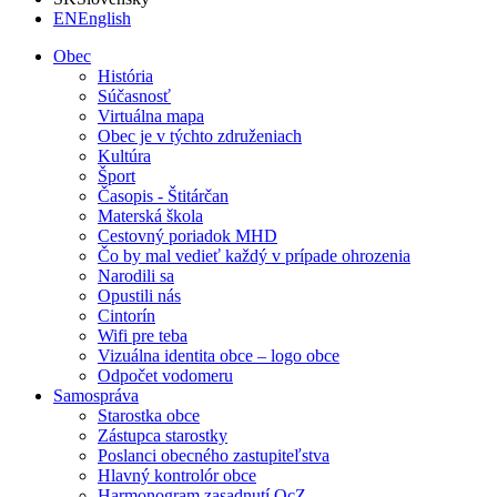
EN
English
Obec
História
Súčasnosť
Virtuálna mapa
Obec je v týchto združeniach
Kultúra
Šport
Časopis - Štitárčan
Materská škola
Cestovný poriadok MHD
Čo by mal vedieť každý v prípade ohrozenia
Narodili sa
Opustili nás
Cintorín
Wifi pre teba
Vizuálna identita obce – logo obce
Odpočet vodomeru
Samospráva
Starostka obce
Zástupca starostky
Poslanci obecného zastupiteľstva
Hlavný kontrolór obce
Harmonogram zasadnutí OcZ