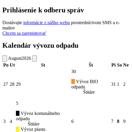
Prihlásenie k odberu správ
Dostávajte
informácie z nášho webu
prostredníctvom SMS a e-
mailov
Chcem sa zaregistrovať
Kalendár vývozu odpadu
August
2026
Po
Ut
St
Št
Pi
So
Ne
30
Vývoz BIO
27
28
29
31
1
2
odpadu
Štitáre
5
Vývoz komunálneho
odpadu
3
4
6
7
8
9
Štitáre
Vývoz plastu