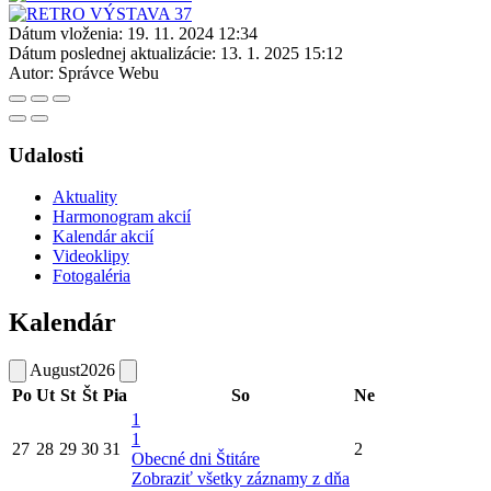
Dátum vloženia:
19. 11. 2024 12:34
Dátum poslednej aktualizácie:
13. 1. 2025 15:12
Autor:
Správce Webu
Udalosti
Aktuality
Harmonogram akcií
Kalendár akcií
Videoklipy
Fotogaléria
Kalendár
August
2026
Po
Ut
St
Št
Pia
So
Ne
1
1
27
28
29
30
31
2
Obecné dni Štitáre
Zobraziť všetky záznamy z dňa