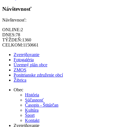
Návštevnosť
Návštevnosť:
ONLINE:
2
DNES:
78
TÝŽDEŇ:
1360
CELKOM:
1150661
Zverejňovanie
Fotogaléria
Územný plán obce
ZMOS
Ponitrianske združenie obcí
Žibrica
Obec
História
Súčasnosť
Časopis - Štitárčan
Kultúra
Šport
Kontakt
Zverejňovanie