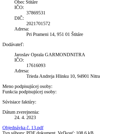
Obec Štitáre
IČO:
37869531
DIČ:
2021701572
Adresa:
Pri Prameni 14, 951 01 Štitáre
Dodávateľ:
Jaroslav Oprala GARMONDNITRA
IČO:
17616093
Adresa:
Trieda Andreja Hlinku 10, 94901 Nitra
Meno podpisujúcej osoby:
Funkcia podpisujúcej osoby:
Súvisiace faktúry:
Dátum zverejnenia:
24. 4. 2023
Objednávka č. 13.pdf
Typ súboru: PDF dokument, Veľkosť: 108,6 kB