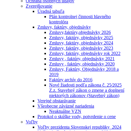
Ochrana osobných údajóv
Zverejňovanie
Úradná tabuľa
Plán kontrolnej činnosti hlavného
kontrolóra
Zmluvy, faktúry, objednávky
Zmluvy,faktúry,objednávky 2026
Zmluvy, faktúry, objednávky 2025
Zmluvy, faktúry, objednávky 2024
Zmluvy, faktúry, objednávky 2023
Zmluvy, faktúry, objednávky rok 2022
Zmluvy , faktúry, objednávky 2021
Zmluvy , faktúry, objednávky 2020
Zmluvy, Faktúry, Objednávky 2018 a
2019
Faktúry archív do 2016
Nové žiadosti podľa zákona č. 25⁄2025
Z.z. Stavebný zákon o zmene a doplnení
niektorých zákonov (Stavebný zákon)
Verejné obstarávanie
Všeobecne záväzné nariadenia
Neaktuálne VZN
Protokol o skúške vody, potvrdenie o cene
Voľby
Voľby prezidenta Slovenskej republiky_2024