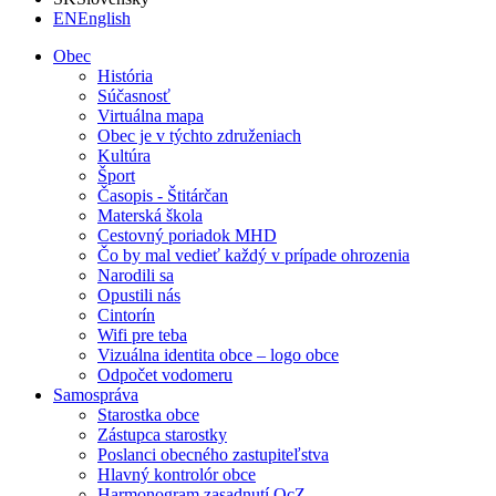
EN
English
Obec
História
Súčasnosť
Virtuálna mapa
Obec je v týchto združeniach
Kultúra
Šport
Časopis - Štitárčan
Materská škola
Cestovný poriadok MHD
Čo by mal vedieť každý v prípade ohrozenia
Narodili sa
Opustili nás
Cintorín
Wifi pre teba
Vizuálna identita obce – logo obce
Odpočet vodomeru
Samospráva
Starostka obce
Zástupca starostky
Poslanci obecného zastupiteľstva
Hlavný kontrolór obce
Harmonogram zasadnutí OcZ