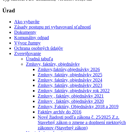
Úrad
Ako vybavíte
Zásady postupu pri vybavovaní sťažností
Dokumenty
Komunálny odpad
Vývoz žumpy
Ochrana osobných údajóv
Zverejňovanie
Úradná tabuľa
Zmluvy, faktúry, objednávky
Zmluvy,faktúry,objednávky 2026
Zmluvy, faktúry, objednávky 2025
Zmluvy, faktúry, objednávky 2024
Zmluvy, faktúry, objednávky 2023
Zmluvy, faktúry, objednávky rok 2022
Zmluvy , faktúry, objednávky 2021
Zmluvy , faktúry, objednávky 2020
Zmluvy, Faktúry, Objednávky 2018 a 2019
Faktúry archív do 2016
Nové žiadosti podľa zákona č. 25⁄2025 Z.z.
Stavebný zákon o zmene a doplnení niektorých
zákonov (Stavebný zákon)