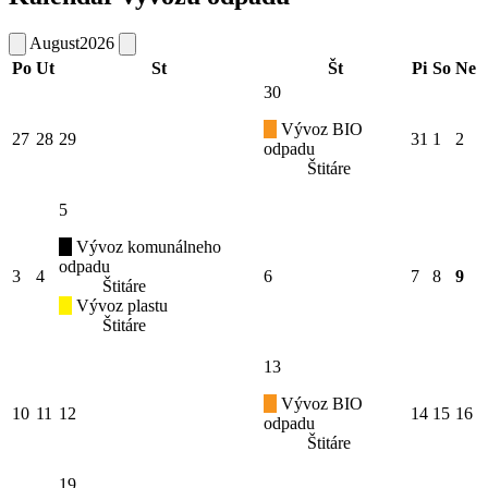
August
2026
Po
Ut
St
Št
Pi
So
Ne
30
Vývoz BIO
27
28
29
31
1
2
odpadu
Štitáre
5
Vývoz komunálneho
odpadu
3
4
6
7
8
9
Štitáre
Vývoz plastu
Štitáre
13
Vývoz BIO
10
11
12
14
15
16
odpadu
Štitáre
19