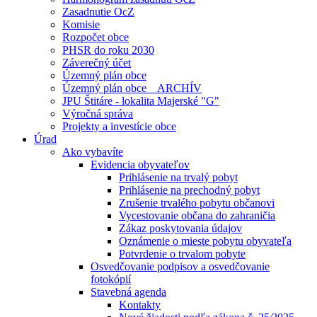
Zasadnutie OcZ
Komisie
Rozpočet obce
PHSR do roku 2030
Záverečný účet
Územný plán obce
Územný plán obce _ ARCHÍV
JPU Štitáre - lokalita Majerské "G"
Výročná správa
Projekty a investície obce
Úrad
Ako vybavíte
Evidencia obyvateľov
Prihlásenie na trvalý pobyt
Prihlásenie na prechodný pobyt
Zrušenie trvalého pobytu občanovi
Vycestovanie občana do zahraničia
Zákaz poskytovania údajov
Oznámenie o mieste pobytu obyvateľa
Potvrdenie o trvalom pobyte
Osvedčovanie podpisov a osvedčovanie
fotokópií
Stavebná agenda
Kontakty