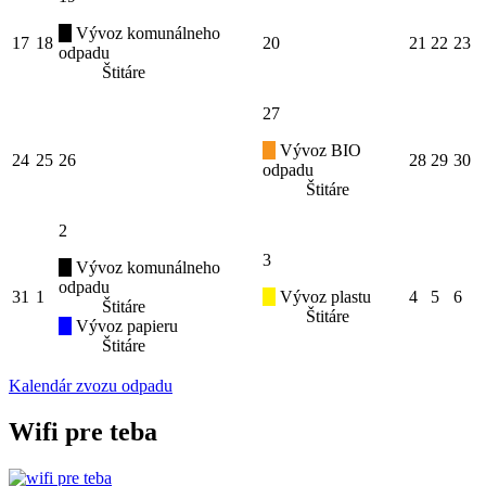
Vývoz komunálneho
17
18
20
21
22
23
odpadu
Štitáre
27
Vývoz BIO
24
25
26
28
29
30
odpadu
Štitáre
2
3
Vývoz komunálneho
odpadu
31
1
Vývoz plastu
4
5
6
Štitáre
Štitáre
Vývoz papieru
Štitáre
Kalendár zvozu odpadu
Wifi pre teba