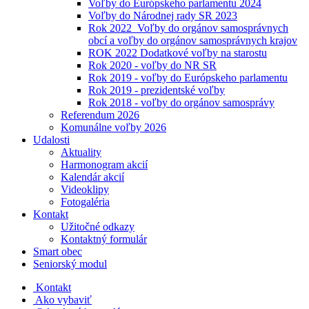
Voľby do Európskeho parlamentu 2024
Voľby do Národnej rady SR 2023
Rok 2022_Voľby do orgánov samosprávnych
obcí a voľby do orgánov samosprávnych krajov
ROK 2022 Dodatkové voľby na starostu
Rok 2020 - voľby do NR SR
Rok 2019 - voľby do Európskeho parlamentu
Rok 2019 - prezidentské voľby
Rok 2018 - voľby do orgánov samosprávy
Referendum 2026
Komunálne voľby 2026
Udalosti
Aktuality
Harmonogram akcií
Kalendár akcií
Videoklipy
Fotogaléria
Kontakt
Užitočné odkazy
Kontaktný formulár
Smart obec
Seniorský modul
Kontakt
Ako vybaviť