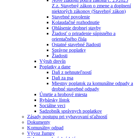
Nové žiadosti podľa zákona č. 25⁄2025
Z.z. Stavebný zákon o zmene a doplnení
niektorých zákonov (Stavebný zákon)
Stavebné povolenie
Kolaudačné rozhodnutie
Ohlásenie drobnej stavby
Žiadosť o priradenie súpisného a
orientačného čísla
Ostatné stavebné žiadosti
Správne poplatky
Žiadosti
Výrub drevín
Poplatky a dane
Daň z nehnuteľností
Daň za psa
Miestny poplatok za komunálne odpady a
drobné stavebné odpady
Úmrtie a hrobové miesta
Rybársky lístok
Sociálne veci
Sadzobník správnych poplatkov
Zásady postupu pri vybavovaní sťažností
Dokumenty
Komunálny odpad
Vývoz žumpy