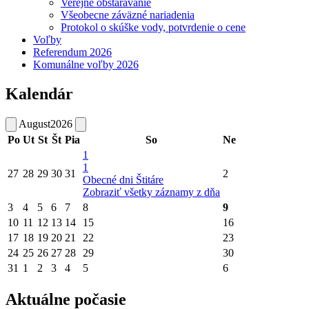
Verejné obstarávanie
Všeobecne záväzné nariadenia
Protokol o skúške vody, potvrdenie o cene
Voľby
Referendum 2026
Komunálne voľby 2026
Kalendár
August
2026
Po
Ut
St
Št
Pia
So
Ne
1
1
27
28
29
30
31
2
Obecné dni Štitáre
Zobraziť všetky záznamy z dňa
3
4
5
6
7
8
9
10
11
12
13
14
15
16
17
18
19
20
21
22
23
24
25
26
27
28
29
30
31
1
2
3
4
5
6
Aktuálne počasie