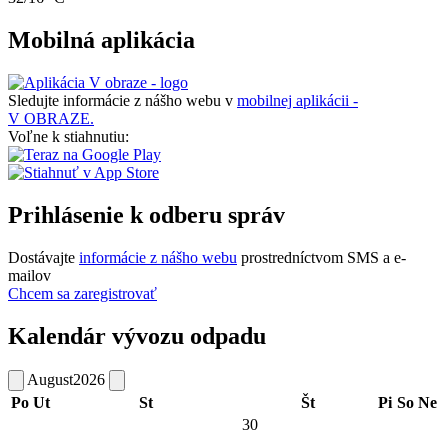
Mobilná aplikácia
Sledujte informácie z nášho webu v
mobilnej aplikácii -
V OBRAZE.
Voľne k stiahnutiu:
Prihlásenie k odberu správ
Dostávajte
informácie z nášho webu
prostredníctvom SMS a e-
mailov
Chcem sa zaregistrovať
Kalendár vývozu odpadu
August
2026
Po
Ut
St
Št
Pi
So
Ne
30