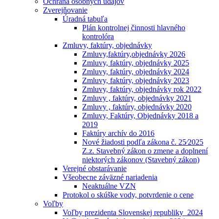
Ochrana osobných údajóv
Zverejňovanie
Úradná tabuľa
Plán kontrolnej činnosti hlavného
kontrolóra
Zmluvy, faktúry, objednávky
Zmluvy,faktúry,objednávky 2026
Zmluvy, faktúry, objednávky 2025
Zmluvy, faktúry, objednávky 2024
Zmluvy, faktúry, objednávky 2023
Zmluvy, faktúry, objednávky rok 2022
Zmluvy , faktúry, objednávky 2021
Zmluvy , faktúry, objednávky 2020
Zmluvy, Faktúry, Objednávky 2018 a
2019
Faktúry archív do 2016
Nové žiadosti podľa zákona č. 25⁄2025
Z.z. Stavebný zákon o zmene a doplnení
niektorých zákonov (Stavebný zákon)
Verejné obstarávanie
Všeobecne záväzné nariadenia
Neaktuálne VZN
Protokol o skúške vody, potvrdenie o cene
Voľby
Voľby prezidenta Slovenskej republiky_2024