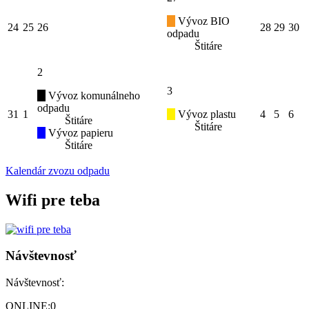
Vývoz BIO
24
25
26
28
29
30
odpadu
Štitáre
2
3
Vývoz komunálneho
odpadu
31
1
Vývoz plastu
4
5
6
Štitáre
Štitáre
Vývoz papieru
Štitáre
Kalendár zvozu odpadu
Wifi pre teba
Návštevnosť
Návštevnosť:
ONLINE:
0