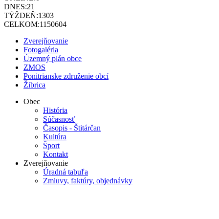
DNES:
21
TÝŽDEŇ:
1303
CELKOM:
1150604
Zverejňovanie
Fotogaléria
Územný plán obce
ZMOS
Ponitrianske združenie obcí
Žibrica
Obec
História
Súčasnosť
Časopis - Štitárčan
Kultúra
Šport
Kontakt
Zverejňovanie
Úradná tabuľa
Zmluvy, faktúry, objednávky