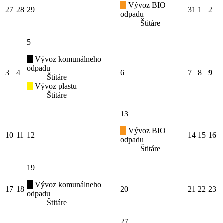
Vývoz BIO
27
28
29
31
1
2
odpadu
Štitáre
5
Vývoz komunálneho
odpadu
3
4
6
7
8
9
Štitáre
Vývoz plastu
Štitáre
13
Vývoz BIO
10
11
12
14
15
16
odpadu
Štitáre
19
Vývoz komunálneho
17
18
20
21
22
23
odpadu
Štitáre
27