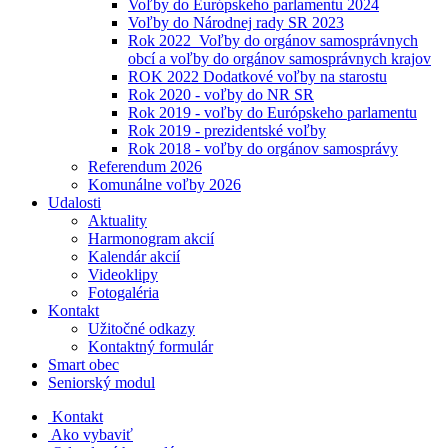
Voľby do Európskeho parlamentu 2024
Voľby do Národnej rady SR 2023
Rok 2022_Voľby do orgánov samosprávnych
obcí a voľby do orgánov samosprávnych krajov
ROK 2022 Dodatkové voľby na starostu
Rok 2020 - voľby do NR SR
Rok 2019 - voľby do Európskeho parlamentu
Rok 2019 - prezidentské voľby
Rok 2018 - voľby do orgánov samosprávy
Referendum 2026
Komunálne voľby 2026
Udalosti
Aktuality
Harmonogram akcií
Kalendár akcií
Videoklipy
Fotogaléria
Kontakt
Užitočné odkazy
Kontaktný formulár
Smart obec
Seniorský modul
Kontakt
Ako vybaviť