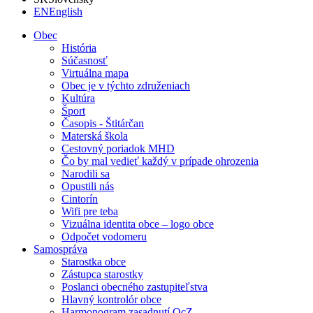
EN
English
Obec
História
Súčasnosť
Virtuálna mapa
Obec je v týchto združeniach
Kultúra
Šport
Časopis - Štitárčan
Materská škola
Cestovný poriadok MHD
Čo by mal vedieť každý v prípade ohrozenia
Narodili sa
Opustili nás
Cintorín
Wifi pre teba
Vizuálna identita obce – logo obce
Odpočet vodomeru
Samospráva
Starostka obce
Zástupca starostky
Poslanci obecného zastupiteľstva
Hlavný kontrolór obce
Harmonogram zasadnutí OcZ