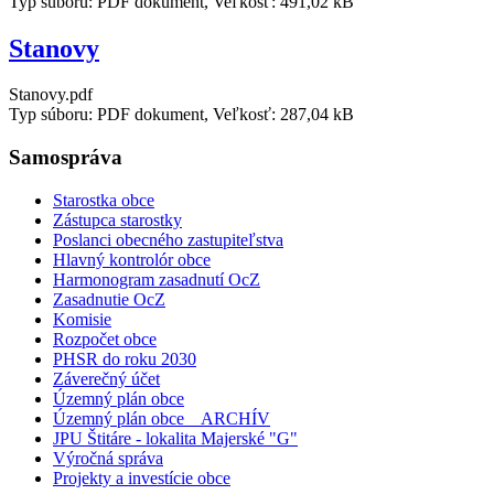
Typ súboru: PDF dokument, Veľkosť: 491,02 kB
Stanovy
Stanovy.pdf
Typ súboru: PDF dokument, Veľkosť: 287,04 kB
Samospráva
Starostka obce
Zástupca starostky
Poslanci obecného zastupiteľstva
Hlavný kontrolór obce
Harmonogram zasadnutí OcZ
Zasadnutie OcZ
Komisie
Rozpočet obce
PHSR do roku 2030
Záverečný účet
Územný plán obce
Územný plán obce _ ARCHÍV
JPU Štitáre - lokalita Majerské "G"
Výročná správa
Projekty a investície obce