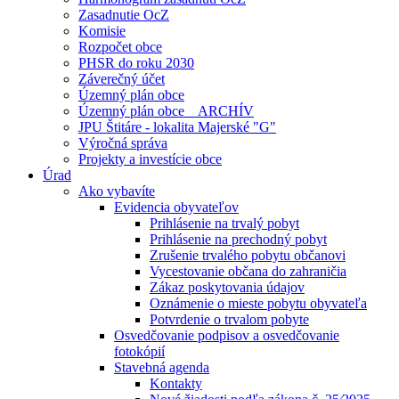
Zasadnutie OcZ
Komisie
Rozpočet obce
PHSR do roku 2030
Záverečný účet
Územný plán obce
Územný plán obce _ ARCHÍV
JPU Štitáre - lokalita Majerské "G"
Výročná správa
Projekty a investície obce
Úrad
Ako vybavíte
Evidencia obyvateľov
Prihlásenie na trvalý pobyt
Prihlásenie na prechodný pobyt
Zrušenie trvalého pobytu občanovi
Vycestovanie občana do zahraničia
Zákaz poskytovania údajov
Oznámenie o mieste pobytu obyvateľa
Potvrdenie o trvalom pobyte
Osvedčovanie podpisov a osvedčovanie
fotokópií
Stavebná agenda
Kontakty