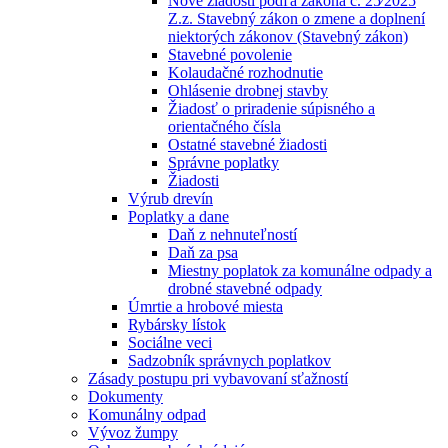
Nové žiadosti podľa zákona č. 25⁄2025
Z.z. Stavebný zákon o zmene a doplnení
niektorých zákonov (Stavebný zákon)
Stavebné povolenie
Kolaudačné rozhodnutie
Ohlásenie drobnej stavby
Žiadosť o priradenie súpisného a
orientačného čísla
Ostatné stavebné žiadosti
Správne poplatky
Žiadosti
Výrub drevín
Poplatky a dane
Daň z nehnuteľností
Daň za psa
Miestny poplatok za komunálne odpady a
drobné stavebné odpady
Úmrtie a hrobové miesta
Rybársky lístok
Sociálne veci
Sadzobník správnych poplatkov
Zásady postupu pri vybavovaní sťažností
Dokumenty
Komunálny odpad
Vývoz žumpy