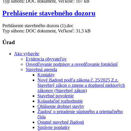
Typ súboru: DOC dokument, Veľkosť: 107 kB
Prehlásenie stavebného dozoru
Prehlásenie stavebného dozora (1).doc
Typ súboru: DOC dokument, Veľkosť: 31,5 kB
Úrad
Ako vybavíte
Evidencia obyvateľov
Osvedčovanie podpisov a osvedčovanie fotokópií
Stavebná agenda
Kontakty
Nové žiadosti podľa zákona č. 25⁄2025 Z.z.
Stavebný zákon o zmene a doplnení niektorých
zákonov (Stavebný zákon)
Stavebné povolenie
Kolaudačné rozhodnutie
Ohlásenie drobnej stavby
Žiadosť o priradenie súpisného a orientačného
čísla
Ostatné stavebné žiadosti
Správne poplatky