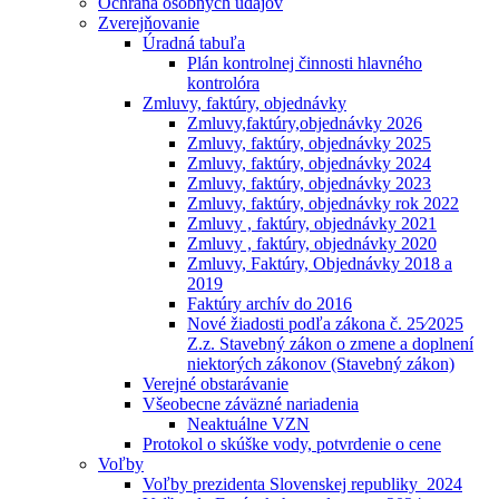
Ochrana osobných údajóv
Zverejňovanie
Úradná tabuľa
Plán kontrolnej činnosti hlavného
kontrolóra
Zmluvy, faktúry, objednávky
Zmluvy,faktúry,objednávky 2026
Zmluvy, faktúry, objednávky 2025
Zmluvy, faktúry, objednávky 2024
Zmluvy, faktúry, objednávky 2023
Zmluvy, faktúry, objednávky rok 2022
Zmluvy , faktúry, objednávky 2021
Zmluvy , faktúry, objednávky 2020
Zmluvy, Faktúry, Objednávky 2018 a
2019
Faktúry archív do 2016
Nové žiadosti podľa zákona č. 25⁄2025
Z.z. Stavebný zákon o zmene a doplnení
niektorých zákonov (Stavebný zákon)
Verejné obstarávanie
Všeobecne záväzné nariadenia
Neaktuálne VZN
Protokol o skúške vody, potvrdenie o cene
Voľby
Voľby prezidenta Slovenskej republiky_2024