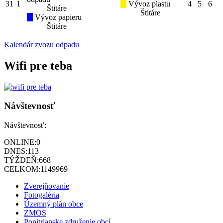
31
1
Vývoz plastu
4
5
6
Štitáre
Štitáre
Vývoz papieru
Štitáre
Kalendár zvozu odpadu
Wifi pre teba
Návštevnosť
Návštevnosť:
ONLINE:
0
DNES:
113
TÝŽDEŇ:
668
CELKOM:
1149969
Zverejňovanie
Fotogaléria
Územný plán obce
ZMOS
Ponitrianske združenie obcí