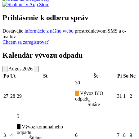
Prihlásenie k odberu správ
Dostávajte
informácie z nášho webu
prostredníctvom SMS a e-
mailov
Chcem sa zaregistrovať
Kalendár vývozu odpadu
August
2026
Po
Ut
St
Št
Pi
So
Ne
30
Vývoz BIO
27
28
29
31
1
2
odpadu
Štitáre
5
Vývoz komunálneho
odpadu
3
4
6
7
8
9
Štitáre