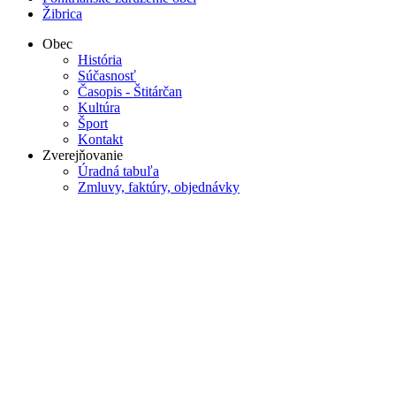
Žibrica
Obec
História
Súčasnosť
Časopis - Štitárčan
Kultúra
Šport
Kontakt
Zverejňovanie
Úradná tabuľa
Zmluvy, faktúry, objednávky