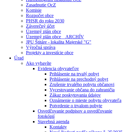
Zasadnutie OcZ
Komisie
Rozpočet obce
PHSR do roku 2030
Záverečný účet
Územný plán obce
Územný plán obce _ ARCHÍV
JPU Štitáre - lokalita Majerské "G"
Výročná správa
Projekty a investície obce
Úrad
Ako vybavíte
Evidencia obyvateľov
Prihlásenie na trvalý pobyt
Prihlásenie na prechodný pobyt
Zrušenie trvalého pobytu občanovi
Vycestovanie občana do zahraničia
Zákaz poskytovania údajov
Oznámenie o mieste pobytu obyvateľa
Potvrdenie o trvalom pobyte
Osvedčovanie podpisov a osvedčovanie
fotokópií
Stavebná agenda
Kontakty