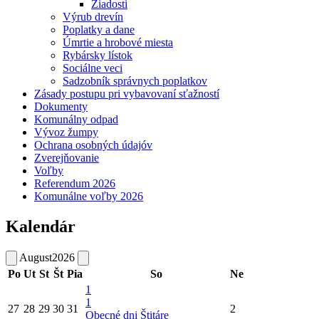
Žiadosti
Výrub drevín
Poplatky a dane
Úmrtie a hrobové miesta
Rybársky lístok
Sociálne veci
Sadzobník správnych poplatkov
Zásady postupu pri vybavovaní sťažností
Dokumenty
Komunálny odpad
Vývoz žumpy
Ochrana osobných údajóv
Zverejňovanie
Voľby
Referendum 2026
Komunálne voľby 2026
Kalendár
August
2026
Po
Ut
St
Št
Pia
So
Ne
1
1
27
28
29
30
31
2
Obecné dni Štitáre