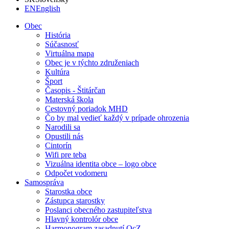
EN
English
Obec
História
Súčasnosť
Virtuálna mapa
Obec je v týchto združeniach
Kultúra
Šport
Časopis - Štitárčan
Materská škola
Cestovný poriadok MHD
Čo by mal vedieť každý v prípade ohrozenia
Narodili sa
Opustili nás
Cintorín
Wifi pre teba
Vizuálna identita obce – logo obce
Odpočet vodomeru
Samospráva
Starostka obce
Zástupca starostky
Poslanci obecného zastupiteľstva
Hlavný kontrolór obce
Harmonogram zasadnutí OcZ