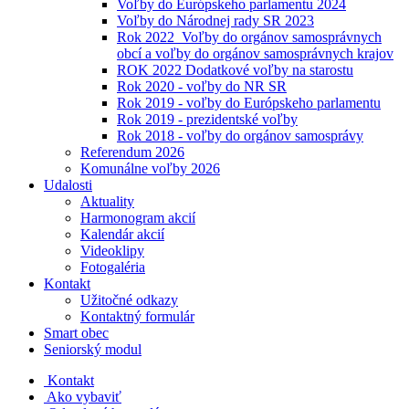
Voľby do Európskeho parlamentu 2024
Voľby do Národnej rady SR 2023
Rok 2022_Voľby do orgánov samosprávnych
obcí a voľby do orgánov samosprávnych krajov
ROK 2022 Dodatkové voľby na starostu
Rok 2020 - voľby do NR SR
Rok 2019 - voľby do Európskeho parlamentu
Rok 2019 - prezidentské voľby
Rok 2018 - voľby do orgánov samosprávy
Referendum 2026
Komunálne voľby 2026
Udalosti
Aktuality
Harmonogram akcií
Kalendár akcií
Videoklipy
Fotogaléria
Kontakt
Užitočné odkazy
Kontaktný formulár
Smart obec
Seniorský modul
Kontakt
Ako vybaviť