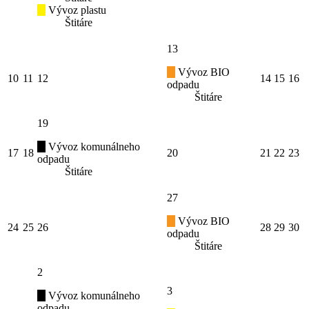
Vývoz plastu
Štitáre
13
Vývoz BIO
10
11
12
14
15
16
odpadu
Štitáre
19
Vývoz komunálneho
17
18
20
21
22
23
odpadu
Štitáre
27
Vývoz BIO
24
25
26
28
29
30
odpadu
Štitáre
2
3
Vývoz komunálneho
odpadu