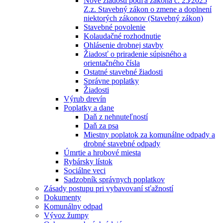
Nové žiadosti podľa zákona č. 25⁄2025
Z.z. Stavebný zákon o zmene a doplnení
niektorých zákonov (Stavebný zákon)
Stavebné povolenie
Kolaudačné rozhodnutie
Ohlásenie drobnej stavby
Žiadosť o priradenie súpisného a
orientačného čísla
Ostatné stavebné žiadosti
Správne poplatky
Žiadosti
Výrub drevín
Poplatky a dane
Daň z nehnuteľností
Daň za psa
Miestny poplatok za komunálne odpady a
drobné stavebné odpady
Úmrtie a hrobové miesta
Rybársky lístok
Sociálne veci
Sadzobník správnych poplatkov
Zásady postupu pri vybavovaní sťažností
Dokumenty
Komunálny odpad
Vývoz žumpy