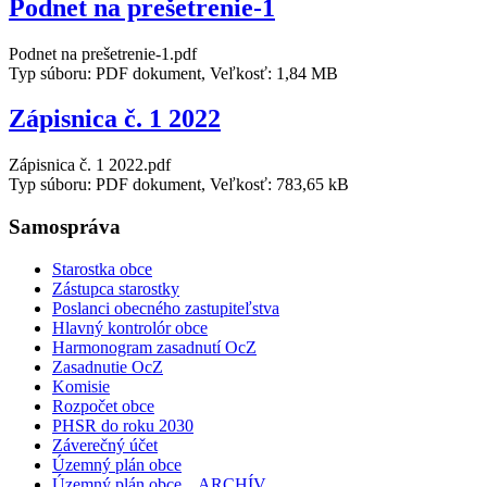
Podnet na prešetrenie-1
Podnet na prešetrenie-1.pdf
Typ súboru: PDF dokument, Veľkosť: 1,84 MB
Zápisnica č. 1 2022
Zápisnica č. 1 2022.pdf
Typ súboru: PDF dokument, Veľkosť: 783,65 kB
Samospráva
Starostka obce
Zástupca starostky
Poslanci obecného zastupiteľstva
Hlavný kontrolór obce
Harmonogram zasadnutí OcZ
Zasadnutie OcZ
Komisie
Rozpočet obce
PHSR do roku 2030
Záverečný účet
Územný plán obce
Územný plán obce _ ARCHÍV