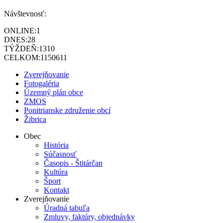
Návštevnosť:
ONLINE:
1
DNES:
28
TÝŽDEŇ:
1310
CELKOM:
1150611
Zverejňovanie
Fotogaléria
Územný plán obce
ZMOS
Ponitrianske združenie obcí
Žibrica
Obec
História
Súčasnosť
Časopis - Štitárčan
Kultúra
Šport
Kontakt
Zverejňovanie
Úradná tabuľa
Zmluvy, faktúry, objednávky