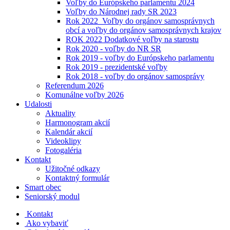
Voľby do Európskeho parlamentu 2024
Voľby do Národnej rady SR 2023
Rok 2022_Voľby do orgánov samosprávnych
obcí a voľby do orgánov samosprávnych krajov
ROK 2022 Dodatkové voľby na starostu
Rok 2020 - voľby do NR SR
Rok 2019 - voľby do Európskeho parlamentu
Rok 2019 - prezidentské voľby
Rok 2018 - voľby do orgánov samosprávy
Referendum 2026
Komunálne voľby 2026
Udalosti
Aktuality
Harmonogram akcií
Kalendár akcií
Videoklipy
Fotogaléria
Kontakt
Užitočné odkazy
Kontaktný formulár
Smart obec
Seniorský modul
Kontakt
Ako vybaviť