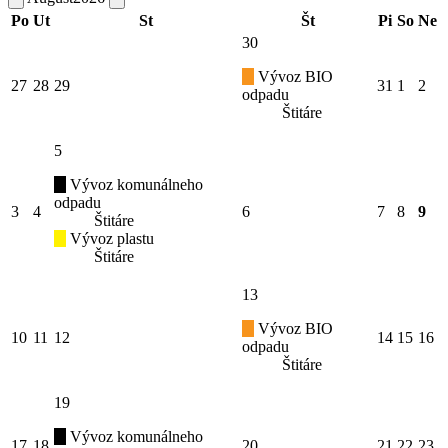
Po
Ut
St
Št
Pi
So
Ne
30
Vývoz BIO
27
28
29
31
1
2
odpadu
Štitáre
5
Vývoz komunálneho
odpadu
3
4
6
7
8
9
Štitáre
Vývoz plastu
Štitáre
13
Vývoz BIO
10
11
12
14
15
16
odpadu
Štitáre
19
Vývoz komunálneho
17
18
20
21
22
23