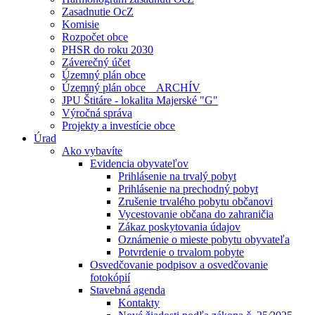
Zasadnutie OcZ
Komisie
Rozpočet obce
PHSR do roku 2030
Záverečný účet
Územný plán obce
Územný plán obce _ ARCHÍV
JPU Štitáre - lokalita Majerské "G"
Výročná správa
Projekty a investície obce
Úrad
Ako vybavíte
Evidencia obyvateľov
Prihlásenie na trvalý pobyt
Prihlásenie na prechodný pobyt
Zrušenie trvalého pobytu občanovi
Vycestovanie občana do zahraničia
Zákaz poskytovania údajov
Oznámenie o mieste pobytu obyvateľa
Potvrdenie o trvalom pobyte
Osvedčovanie podpisov a osvedčovanie
fotokópií
Stavebná agenda
Kontakty