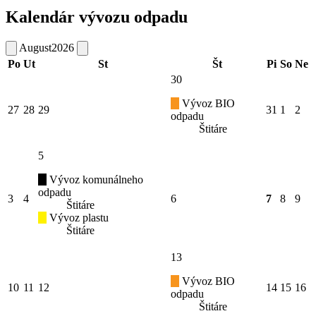
Kalendár vývozu odpadu
August
2026
Po
Ut
St
Št
Pi
So
Ne
30
Vývoz BIO
27
28
29
31
1
2
odpadu
Štitáre
5
Vývoz komunálneho
odpadu
3
4
6
7
8
9
Štitáre
Vývoz plastu
Štitáre
13
Vývoz BIO
10
11
12
14
15
16
odpadu
Štitáre