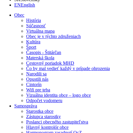
EN
English
Obec
História
Súčasnosť
Virtuálna mapa
Obec je v týchto združeniach
Kultúra
Šport
Časopis - Štitárčan
Materská škola
Cestovný poriadok MHD
Čo by mal vedieť každý v prípade ohrozenia
Narodili sa
Opustili nás
Cintorín
Wifi pre teba
Vizuálna identita obce – logo obce
Odpočet vodomeru
Samospráva
Starostka obce
Zástupca starostky
Poslanci obecného zastupiteľstva
Hlavný kontrolór obce
Harmonogram zasadnutí OcZ