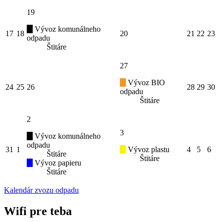
19
Vývoz komunálneho
17
18
20
21
22
23
odpadu
Štitáre
27
Vývoz BIO
24
25
26
28
29
30
odpadu
Štitáre
2
3
Vývoz komunálneho
odpadu
31
1
Vývoz plastu
4
5
6
Štitáre
Štitáre
Vývoz papieru
Štitáre
Kalendár zvozu odpadu
Wifi pre teba