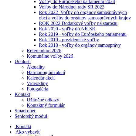
Voľby do Európskeho parlamentu 2024
Voľby do Národnej rady SR 2023
Rok 2022_Voľby do orgánov samosprávnych
obcí a voľby do orgánov samosprávnych krajov
ROK 2022 Dodatkové voľby na starostu
Rok 2020 - voľby do NR SR
Rok 2019 - voľby do Európskeho parlamentu
Rok 2019 - prezidentské voľby
Rok 2018 - voľby do orgánov samosprávy
Referendum 2026
Komunálne voľby 2026
Udalosti
Aktuality
Harmonogram akcií
Kalendár akcií
Videoklipy
Fotogaléria
Kontakt
Užitočné odkazy
Kontaktný formulár
Smart obec
Seniorský modul
Kontakt
Ako vybaviť