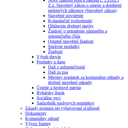
Nové žiadosti podľa zákona č. 25⁄2025
Z.z. Stavebný zákon o zmene a doplnení
niektorých zákonov (Stavebný zákon)
Stavebné povolenie
Kolaudačné rozhodnutie
Ohlásenie drobnej stavby
Žiadosť o priradenie súpisného a
orientačného čísla
Ostatné stavebné žiadosti
Správne poplatky
Žiadosti
Výrub drevín
Poplatky a dane
Daň z nehnuteľností
Daň za psa
Miestny poplatok za komunálne odpady a
drobné stavebné odpady
Úmrtie a hrobové miesta
Rybársky lístok
Sociálne veci
Sadzobník správnych poplatkov
Zásady postupu pri vybavovaní sťažností
Dokumenty
Komunálny odpad
Vývoz žumpy