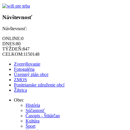
Návštevnosť
Návštevnosť:
ONLINE:
0
DNES:
80
TÝŽDEŇ:
847
CELKOM:
1150148
Zverejňovanie
Fotogaléria
Územný plán obce
ZMOS
Ponitrianske združenie obcí
Žibrica
Obec
História
Súčasnosť
Časopis - Štitárčan
Kultúra
Šport