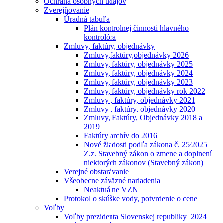
Ochrana osobných údajóv
Zverejňovanie
Úradná tabuľa
Plán kontrolnej činnosti hlavného
kontrolóra
Zmluvy, faktúry, objednávky
Zmluvy,faktúry,objednávky 2026
Zmluvy, faktúry, objednávky 2025
Zmluvy, faktúry, objednávky 2024
Zmluvy, faktúry, objednávky 2023
Zmluvy, faktúry, objednávky rok 2022
Zmluvy , faktúry, objednávky 2021
Zmluvy , faktúry, objednávky 2020
Zmluvy, Faktúry, Objednávky 2018 a
2019
Faktúry archív do 2016
Nové žiadosti podľa zákona č. 25⁄2025
Z.z. Stavebný zákon o zmene a doplnení
niektorých zákonov (Stavebný zákon)
Verejné obstarávanie
Všeobecne záväzné nariadenia
Neaktuálne VZN
Protokol o skúške vody, potvrdenie o cene
Voľby
Voľby prezidenta Slovenskej republiky_2024