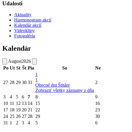
Udalosti
Aktuality
Harmonogram akcií
Kalendár akcií
Videoklipy
Fotogaléria
Kalendár
August
2026
Po
Ut
St
Št
Pia
So
Ne
1
1
27
28
29
30
31
2
Obecné dni Štitáre
Zobraziť všetky záznamy z dňa
3
4
5
6
7
8
9
10
11
12
13
14
15
16
17
18
19
20
21
22
23
24
25
26
27
28
29
30
31
1
2
3
4
5
6