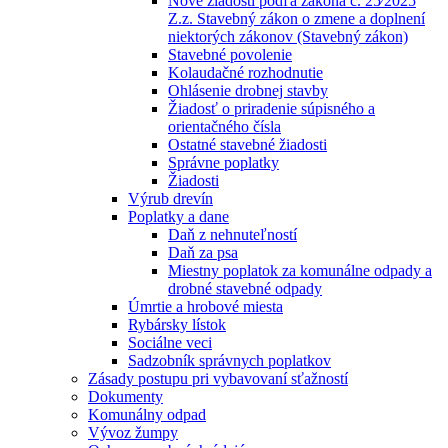
Nové žiadosti podľa zákona č. 25⁄2025
Z.z. Stavebný zákon o zmene a doplnení
niektorých zákonov (Stavebný zákon)
Stavebné povolenie
Kolaudačné rozhodnutie
Ohlásenie drobnej stavby
Žiadosť o priradenie súpisného a
orientačného čísla
Ostatné stavebné žiadosti
Správne poplatky
Žiadosti
Výrub drevín
Poplatky a dane
Daň z nehnuteľností
Daň za psa
Miestny poplatok za komunálne odpady a
drobné stavebné odpady
Úmrtie a hrobové miesta
Rybársky lístok
Sociálne veci
Sadzobník správnych poplatkov
Zásady postupu pri vybavovaní sťažností
Dokumenty
Komunálny odpad
Vývoz žumpy