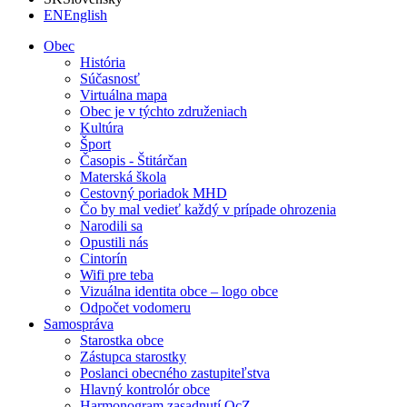
EN
English
Obec
História
Súčasnosť
Virtuálna mapa
Obec je v týchto združeniach
Kultúra
Šport
Časopis - Štitárčan
Materská škola
Cestovný poriadok MHD
Čo by mal vedieť každý v prípade ohrozenia
Narodili sa
Opustili nás
Cintorín
Wifi pre teba
Vizuálna identita obce – logo obce
Odpočet vodomeru
Samospráva
Starostka obce
Zástupca starostky
Poslanci obecného zastupiteľstva
Hlavný kontrolór obce
Harmonogram zasadnutí OcZ