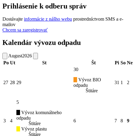
Prihlásenie k odberu správ
Dostávajte
informácie z nášho webu
prostredníctvom SMS a e-
mailov
Chcem sa zaregistrovať
Kalendár vývozu odpadu
August
2026
Po
Ut
St
Št
Pi
So
Ne
30
Vývoz BIO
27
28
29
31
1
2
odpadu
Štitáre
5
Vývoz komunálneho
odpadu
3
4
6
7
8
9
Štitáre
Vývoz plastu
Štitáre