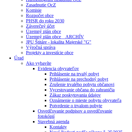
Zasadnutie OcZ
Komisie
Rozpočet obce
PHSR do roku 2030
Záverečný účet
Územný plán obce
Územný plán obce _ ARCHÍV
JPU Štitáre - lokalita Majerské "G"
Výročná správa
Projekty a investície obce
Úrad
Ako vybavíte
Evidencia obyvateľov
Prihlásenie na trvalý pobyt
Prihlásenie na prechodný pobyt
Zrušenie trvalého pobytu občanovi
Vycestovanie občana do zahraničia
Zákaz poskytovania údajov
Oznámenie o mieste pobytu obyvateľa
Potvrdenie o trvalom pobyte
Osvedčovanie podpisov a osvedčovanie
fotokópií
Stavebná agenda
Kontakty