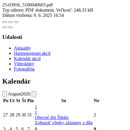
25-03956_5100040603.pdf
Typ súboru: PDF dokument, Veľkosť: 248,33 kB
Dátum vloženia:
9. 6. 2025 16:54
Udalosti
Aktuality
Harmonogram akcií
Kalendár akcií
Videoklipy
Fotogaléria
Kalendár
August
2026
Po
Ut
St
Št
Pia
So
Ne
1
1
27
28
29
30
31
2
Obecné dni Štitáre
Zobraziť všetky záznamy z dňa
3
4
5
6
7
8
9