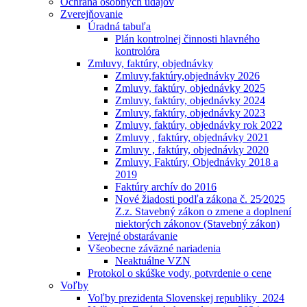
Ochrana osobných údajóv
Zverejňovanie
Úradná tabuľa
Plán kontrolnej činnosti hlavného
kontrolóra
Zmluvy, faktúry, objednávky
Zmluvy,faktúry,objednávky 2026
Zmluvy, faktúry, objednávky 2025
Zmluvy, faktúry, objednávky 2024
Zmluvy, faktúry, objednávky 2023
Zmluvy, faktúry, objednávky rok 2022
Zmluvy , faktúry, objednávky 2021
Zmluvy , faktúry, objednávky 2020
Zmluvy, Faktúry, Objednávky 2018 a
2019
Faktúry archív do 2016
Nové žiadosti podľa zákona č. 25⁄2025
Z.z. Stavebný zákon o zmene a doplnení
niektorých zákonov (Stavebný zákon)
Verejné obstarávanie
Všeobecne záväzné nariadenia
Neaktuálne VZN
Protokol o skúške vody, potvrdenie o cene
Voľby
Voľby prezidenta Slovenskej republiky_2024