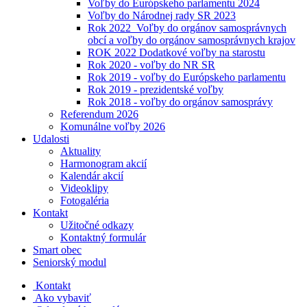
Voľby do Európskeho parlamentu 2024
Voľby do Národnej rady SR 2023
Rok 2022_Voľby do orgánov samosprávnych
obcí a voľby do orgánov samosprávnych krajov
ROK 2022 Dodatkové voľby na starostu
Rok 2020 - voľby do NR SR
Rok 2019 - voľby do Európskeho parlamentu
Rok 2019 - prezidentské voľby
Rok 2018 - voľby do orgánov samosprávy
Referendum 2026
Komunálne voľby 2026
Udalosti
Aktuality
Harmonogram akcií
Kalendár akcií
Videoklipy
Fotogaléria
Kontakt
Užitočné odkazy
Kontaktný formulár
Smart obec
Seniorský modul
Kontakt
Ako vybaviť