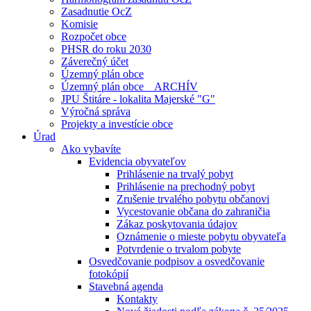
Zasadnutie OcZ
Komisie
Rozpočet obce
PHSR do roku 2030
Záverečný účet
Územný plán obce
Územný plán obce _ ARCHÍV
JPU Štitáre - lokalita Majerské "G"
Výročná správa
Projekty a investície obce
Úrad
Ako vybavíte
Evidencia obyvateľov
Prihlásenie na trvalý pobyt
Prihlásenie na prechodný pobyt
Zrušenie trvalého pobytu občanovi
Vycestovanie občana do zahraničia
Zákaz poskytovania údajov
Oznámenie o mieste pobytu obyvateľa
Potvrdenie o trvalom pobyte
Osvedčovanie podpisov a osvedčovanie
fotokópií
Stavebná agenda
Kontakty