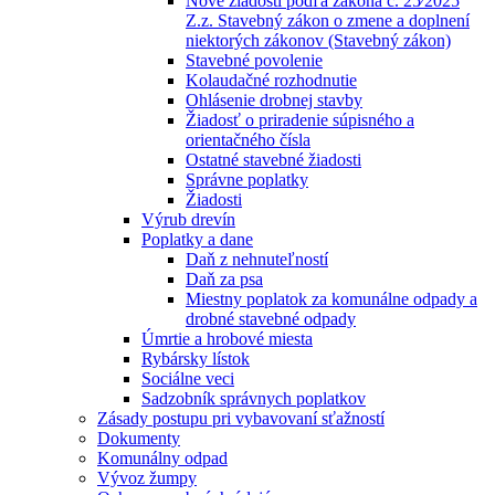
Nové žiadosti podľa zákona č. 25⁄2025
Z.z. Stavebný zákon o zmene a doplnení
niektorých zákonov (Stavebný zákon)
Stavebné povolenie
Kolaudačné rozhodnutie
Ohlásenie drobnej stavby
Žiadosť o priradenie súpisného a
orientačného čísla
Ostatné stavebné žiadosti
Správne poplatky
Žiadosti
Výrub drevín
Poplatky a dane
Daň z nehnuteľností
Daň za psa
Miestny poplatok za komunálne odpady a
drobné stavebné odpady
Úmrtie a hrobové miesta
Rybársky lístok
Sociálne veci
Sadzobník správnych poplatkov
Zásady postupu pri vybavovaní sťažností
Dokumenty
Komunálny odpad
Vývoz žumpy