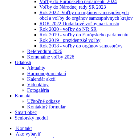
Voľby do Európskeho parlamentu 2024
Voľby do Národnej rady SR 2023
Rok 2022_Voľby do orgánov samosprávnych
obcí a voľby do orgánov samosprávnych krajov
ROK 2022 Dodatkové voľby na starostu
Rok 2020 - voľby do NR SR
Rok 2019 - voľby do Európskeho parlamentu
Rok 2019 - prezidentské voľby
Rok 2018 - voľby do orgánov samosprávy
Referendum 2026
Komunálne voľby 2026
Udalosti
Aktuality
Harmonogram akcií
Kalendár akcií
Videoklipy
Fotogaléria
Kontakt
Užitočné odkazy
Kontaktný formulár
Smart obec
Seniorský modul
Kontakt
Ako vybaviť