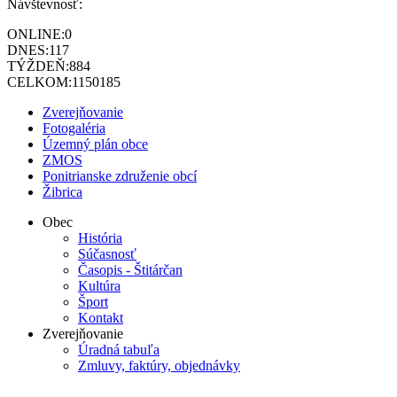
Návštevnosť:
ONLINE:
0
DNES:
117
TÝŽDEŇ:
884
CELKOM:
1150185
Zverejňovanie
Fotogaléria
Územný plán obce
ZMOS
Ponitrianske združenie obcí
Žibrica
Obec
História
Súčasnosť
Časopis - Štitárčan
Kultúra
Šport
Kontakt
Zverejňovanie
Úradná tabuľa
Zmluvy, faktúry, objednávky