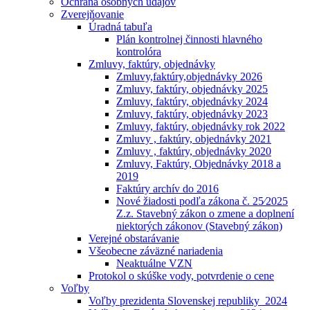
Ochrana osobných údajóv
Zverejňovanie
Úradná tabuľa
Plán kontrolnej činnosti hlavného
kontrolóra
Zmluvy, faktúry, objednávky
Zmluvy,faktúry,objednávky 2026
Zmluvy, faktúry, objednávky 2025
Zmluvy, faktúry, objednávky 2024
Zmluvy, faktúry, objednávky 2023
Zmluvy, faktúry, objednávky rok 2022
Zmluvy , faktúry, objednávky 2021
Zmluvy , faktúry, objednávky 2020
Zmluvy, Faktúry, Objednávky 2018 a
2019
Faktúry archív do 2016
Nové žiadosti podľa zákona č. 25⁄2025
Z.z. Stavebný zákon o zmene a doplnení
niektorých zákonov (Stavebný zákon)
Verejné obstarávanie
Všeobecne záväzné nariadenia
Neaktuálne VZN
Protokol o skúške vody, potvrdenie o cene
Voľby
Voľby prezidenta Slovenskej republiky_2024