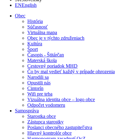
EN
English
Obec
História
Súčasnosť
Virtuálna mapa
Obec je v týchto združeniach
Kultúra
Šport
Časopis - Štitárčan
Materská škola
Cestovný poriadok MHD
Čo by mal vedieť každý v prípade ohrozenia
Narodili sa
Opustili nás
Cintorín
Wifi pre teba
Vizuálna identita obce – logo obce
Odpočet vodomeru
Samospráva
Starostka obce
Zástupca starostky
Poslanci obecného zastupiteľstva
Hlavný kontrolór obce
Harmonogram zasadnutí OcZ