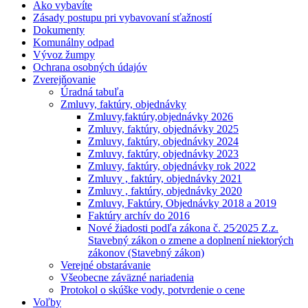
Ako vybavíte
Zásady postupu pri vybavovaní sťažností
Dokumenty
Komunálny odpad
Vývoz žumpy
Ochrana osobných údajóv
Zverejňovanie
Úradná tabuľa
Zmluvy, faktúry, objednávky
Zmluvy,faktúry,objednávky 2026
Zmluvy, faktúry, objednávky 2025
Zmluvy, faktúry, objednávky 2024
Zmluvy, faktúry, objednávky 2023
Zmluvy, faktúry, objednávky rok 2022
Zmluvy , faktúry, objednávky 2021
Zmluvy , faktúry, objednávky 2020
Zmluvy, Faktúry, Objednávky 2018 a 2019
Faktúry archív do 2016
Nové žiadosti podľa zákona č. 25⁄2025 Z.z.
Stavebný zákon o zmene a doplnení niektorých
zákonov (Stavebný zákon)
Verejné obstarávanie
Všeobecne záväzné nariadenia
Protokol o skúške vody, potvrdenie o cene
Voľby