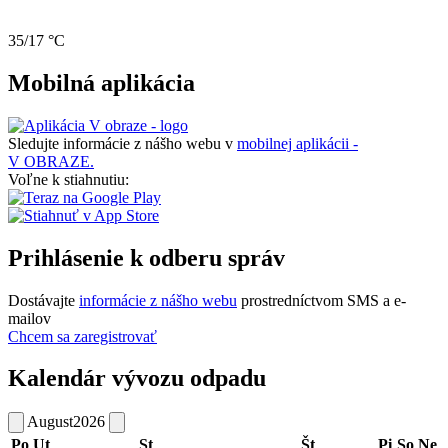
35/17 °C
Mobilná aplikácia
Sledujte informácie z nášho webu v
mobilnej aplikácii -
V OBRAZE.
Voľne k stiahnutiu:
Prihlásenie k odberu správ
Dostávajte
informácie z nášho webu
prostredníctvom SMS a e-
mailov
Chcem sa zaregistrovať
Kalendár vývozu odpadu
August
2026
Po
Ut
St
Št
Pi
So
Ne