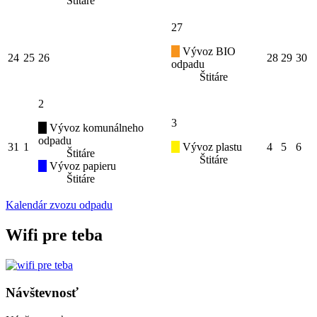
Štitáre
27
Vývoz BIO
24
25
26
28
29
30
odpadu
Štitáre
2
3
Vývoz komunálneho
odpadu
31
1
Vývoz plastu
4
5
6
Štitáre
Štitáre
Vývoz papieru
Štitáre
Kalendár zvozu odpadu
Wifi pre teba
Návštevnosť