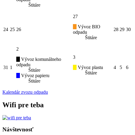
Štitáre
27
Vývoz BIO
24
25
26
28
29
30
odpadu
Štitáre
2
3
Vývoz komunálneho
odpadu
31
1
Vývoz plastu
4
5
6
Štitáre
Štitáre
Vývoz papieru
Štitáre
Kalendár zvozu odpadu
Wifi pre teba
Návštevnosť