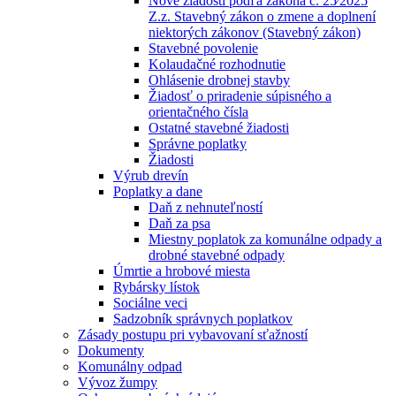
Nové žiadosti podľa zákona č. 25⁄2025
Z.z. Stavebný zákon o zmene a doplnení
niektorých zákonov (Stavebný zákon)
Stavebné povolenie
Kolaudačné rozhodnutie
Ohlásenie drobnej stavby
Žiadosť o priradenie súpisného a
orientačného čísla
Ostatné stavebné žiadosti
Správne poplatky
Žiadosti
Výrub drevín
Poplatky a dane
Daň z nehnuteľností
Daň za psa
Miestny poplatok za komunálne odpady a
drobné stavebné odpady
Úmrtie a hrobové miesta
Rybársky lístok
Sociálne veci
Sadzobník správnych poplatkov
Zásady postupu pri vybavovaní sťažností
Dokumenty
Komunálny odpad
Vývoz žumpy