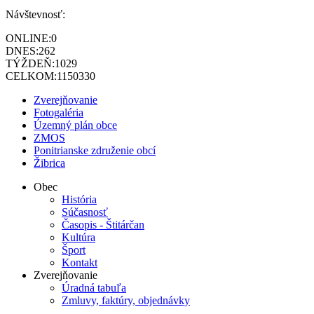
Návštevnosť:
ONLINE:
0
DNES:
262
TÝŽDEŇ:
1029
CELKOM:
1150330
Zverejňovanie
Fotogaléria
Územný plán obce
ZMOS
Ponitrianske združenie obcí
Žibrica
Obec
História
Súčasnosť
Časopis - Štitárčan
Kultúra
Šport
Kontakt
Zverejňovanie
Úradná tabuľa
Zmluvy, faktúry, objednávky