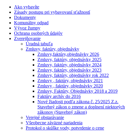
Ako vybavíte
Zásady postupu pri vybavovaní sťažností
Dokumenty
Komunálny odpad
Vývoz žumpy
Ochrana osobných údajóv
Zverejňovanie
Úradná tabuľa
Zmluvy, faktúry, objednávky
Zmluvy,faktúry,objednávky 2026
Zmluvy, faktúry, objednávky 2025
Zmluvy, faktúry, objednávky 2024
Zmluvy, faktúry, objednávky 2023
Zmluvy, faktúry, objednávky rok 2022
Zmluvy , faktúry, objednávky 2021
Zmluvy , faktúry, objednávky 2020
Zmluvy, Faktúry, Objednávky 2018 a 2019
Faktúry archív do 2016
Nové žiadosti podľa zákona č. 25⁄2025 Z.z.
Stavebný zákon o zmene a doplnení niektorých
zákonov (Stavebný zákon)
Verejné obstarávanie
Všeobecne záväzné nariadenia
Protokol o skúške vody, potvrdenie o cene