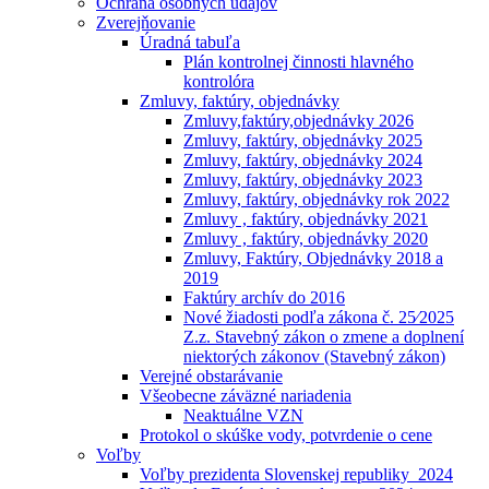
Ochrana osobných údajóv
Zverejňovanie
Úradná tabuľa
Plán kontrolnej činnosti hlavného
kontrolóra
Zmluvy, faktúry, objednávky
Zmluvy,faktúry,objednávky 2026
Zmluvy, faktúry, objednávky 2025
Zmluvy, faktúry, objednávky 2024
Zmluvy, faktúry, objednávky 2023
Zmluvy, faktúry, objednávky rok 2022
Zmluvy , faktúry, objednávky 2021
Zmluvy , faktúry, objednávky 2020
Zmluvy, Faktúry, Objednávky 2018 a
2019
Faktúry archív do 2016
Nové žiadosti podľa zákona č. 25⁄2025
Z.z. Stavebný zákon o zmene a doplnení
niektorých zákonov (Stavebný zákon)
Verejné obstarávanie
Všeobecne záväzné nariadenia
Neaktuálne VZN
Protokol o skúške vody, potvrdenie o cene
Voľby
Voľby prezidenta Slovenskej republiky_2024