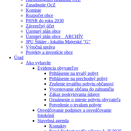
Zasadnutie OcZ
Komisie
Rozpočet obce
PHSR do roku 2030
Záverečný účet
Územný plán obce
Územný plán obce _ ARCHÍV
JPU Štitáre - lokalita Majerské "G"
Výročná správa
Projekty a investície obce
Úrad
Ako vybavíte
Evidencia obyvateľov
Prihlásenie na trvalý pobyt
Prihlásenie na prechodný pobyt
Zrušenie trvalého pobytu občanovi
Vycestovanie občana do zahraničia
Zákaz poskytovania údajov
Oznámenie o mieste pobytu obyvateľa
Potvrdenie o trvalom pobyte
Osvedčovanie podpisov a osvedčovanie
fotokópií
Stavebná agenda
Kontakty