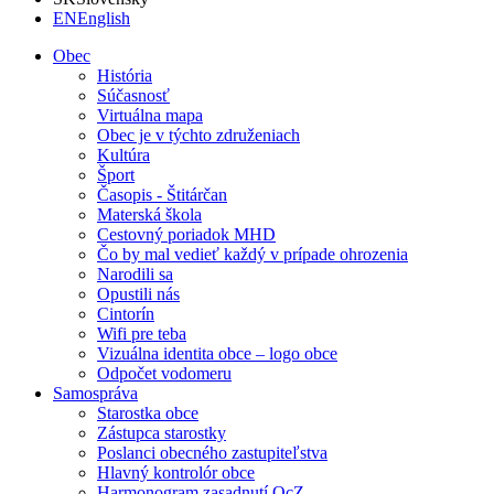
EN
English
Obec
História
Súčasnosť
Virtuálna mapa
Obec je v týchto združeniach
Kultúra
Šport
Časopis - Štitárčan
Materská škola
Cestovný poriadok MHD
Čo by mal vedieť každý v prípade ohrozenia
Narodili sa
Opustili nás
Cintorín
Wifi pre teba
Vizuálna identita obce – logo obce
Odpočet vodomeru
Samospráva
Starostka obce
Zástupca starostky
Poslanci obecného zastupiteľstva
Hlavný kontrolór obce
Harmonogram zasadnutí OcZ