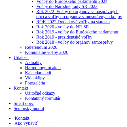
Voľby do Európskeho parlamentu 2024
Voľby do Národnej rady SR 2023
Rok 2022_Voľby do orgánov samosprávnych
obcí a voľby do orgánov samosprávnych krajov
ROK 2022 Dodatkové voľby na starostu
Rok 2020 - voľby do NR SR
Rok 2019 - voľby do Európskeho parlamentu
Rok 2019 - prezidentské voľby
Rok 2018 - voľby do orgánov samosprávy
Referendum 2026
Komunálne voľby 2026
Udalosti
Aktuality
Harmonogram akcií
Kalendár akcií
Videoklipy
Fotogaléria
Kontakt
Užitočné odkazy
Kontaktný formulár
Smart obec
Seniorský modul
Kontakt
Ako vybaviť