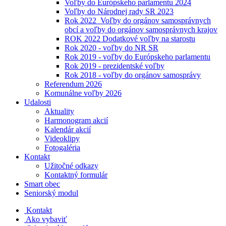
Voľby do Európskeho parlamentu 2024
Voľby do Národnej rady SR 2023
Rok 2022_Voľby do orgánov samosprávnych
obcí a voľby do orgánov samosprávnych krajov
ROK 2022 Dodatkové voľby na starostu
Rok 2020 - voľby do NR SR
Rok 2019 - voľby do Európskeho parlamentu
Rok 2019 - prezidentské voľby
Rok 2018 - voľby do orgánov samosprávy
Referendum 2026
Komunálne voľby 2026
Udalosti
Aktuality
Harmonogram akcií
Kalendár akcií
Videoklipy
Fotogaléria
Kontakt
Užitočné odkazy
Kontaktný formulár
Smart obec
Seniorský modul
Kontakt
Ako vybaviť