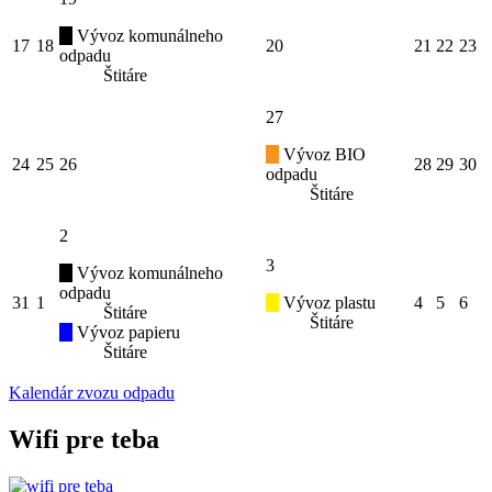
Vývoz komunálneho
17
18
20
21
22
23
odpadu
Štitáre
27
Vývoz BIO
24
25
26
28
29
30
odpadu
Štitáre
2
3
Vývoz komunálneho
odpadu
31
1
Vývoz plastu
4
5
6
Štitáre
Štitáre
Vývoz papieru
Štitáre
Kalendár zvozu odpadu
Wifi pre teba