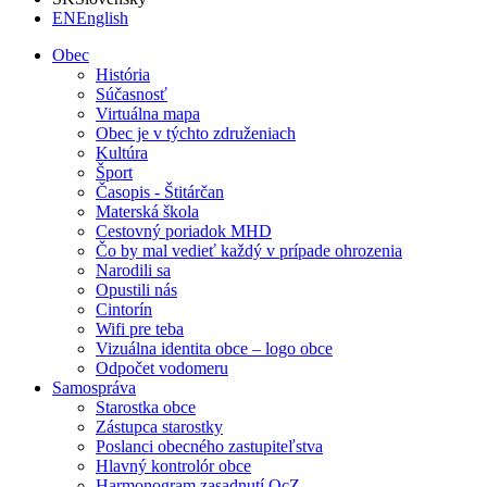
EN
English
Obec
História
Súčasnosť
Virtuálna mapa
Obec je v týchto združeniach
Kultúra
Šport
Časopis - Štitárčan
Materská škola
Cestovný poriadok MHD
Čo by mal vedieť každý v prípade ohrozenia
Narodili sa
Opustili nás
Cintorín
Wifi pre teba
Vizuálna identita obce – logo obce
Odpočet vodomeru
Samospráva
Starostka obce
Zástupca starostky
Poslanci obecného zastupiteľstva
Hlavný kontrolór obce
Harmonogram zasadnutí OcZ