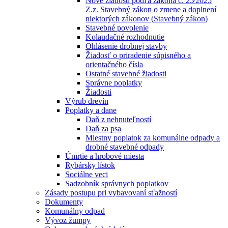
Nové žiadosti podľa zákona č. 25⁄2025
Z.z. Stavebný zákon o zmene a doplnení
niektorých zákonov (Stavebný zákon)
Stavebné povolenie
Kolaudačné rozhodnutie
Ohlásenie drobnej stavby
Žiadosť o priradenie súpisného a
orientačného čísla
Ostatné stavebné žiadosti
Správne poplatky
Žiadosti
Výrub drevín
Poplatky a dane
Daň z nehnuteľností
Daň za psa
Miestny poplatok za komunálne odpady a
drobné stavebné odpady
Úmrtie a hrobové miesta
Rybársky lístok
Sociálne veci
Sadzobník správnych poplatkov
Zásady postupu pri vybavovaní sťažností
Dokumenty
Komunálny odpad
Vývoz žumpy