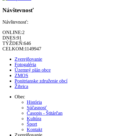
Návštevnosť
Návštevnosť:
ONLINE:
2
DNES:
91
TÝŽDEŇ:
646
CELKOM:
1149947
Zverejňovanie
Fotogaléria
Územný plán obce
ZMOS
Ponitrianske združenie obcí
Žibrica
Obec
História
Súčasnosť
Časopis - Štitárčan
Kultúra
Šport
Kontakt
Zverejňovanie