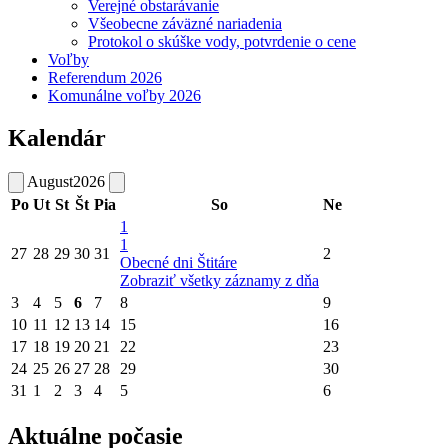
Verejné obstarávanie
Všeobecne záväzné nariadenia
Protokol o skúške vody, potvrdenie o cene
Voľby
Referendum 2026
Komunálne voľby 2026
Kalendár
August
2026
Po
Ut
St
Št
Pia
So
Ne
1
1
27
28
29
30
31
2
Obecné dni Štitáre
Zobraziť všetky záznamy z dňa
3
4
5
6
7
8
9
10
11
12
13
14
15
16
17
18
19
20
21
22
23
24
25
26
27
28
29
30
31
1
2
3
4
5
6
Aktuálne počasie