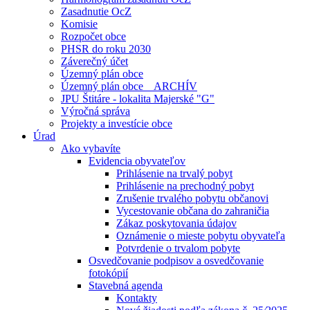
Zasadnutie OcZ
Komisie
Rozpočet obce
PHSR do roku 2030
Záverečný účet
Územný plán obce
Územný plán obce _ ARCHÍV
JPU Štitáre - lokalita Majerské "G"
Výročná správa
Projekty a investície obce
Úrad
Ako vybavíte
Evidencia obyvateľov
Prihlásenie na trvalý pobyt
Prihlásenie na prechodný pobyt
Zrušenie trvalého pobytu občanovi
Vycestovanie občana do zahraničia
Zákaz poskytovania údajov
Oznámenie o mieste pobytu obyvateľa
Potvrdenie o trvalom pobyte
Osvedčovanie podpisov a osvedčovanie
fotokópií
Stavebná agenda
Kontakty