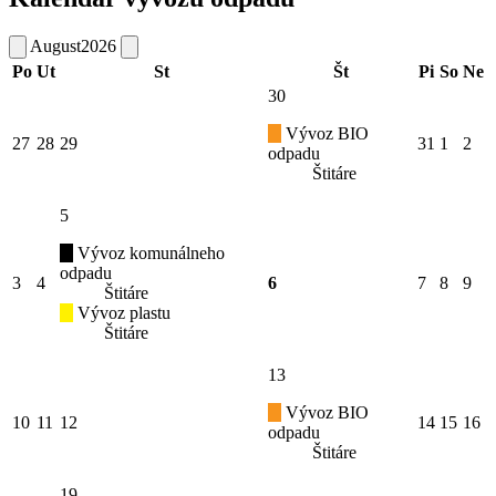
August
2026
Po
Ut
St
Št
Pi
So
Ne
30
Vývoz BIO
27
28
29
31
1
2
odpadu
Štitáre
5
Vývoz komunálneho
odpadu
3
4
6
7
8
9
Štitáre
Vývoz plastu
Štitáre
13
Vývoz BIO
10
11
12
14
15
16
odpadu
Štitáre
19