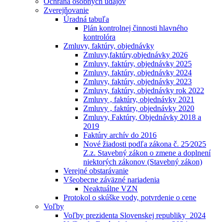
Ochrana osobných údajóv
Zverejňovanie
Úradná tabuľa
Plán kontrolnej činnosti hlavného
kontrolóra
Zmluvy, faktúry, objednávky
Zmluvy,faktúry,objednávky 2026
Zmluvy, faktúry, objednávky 2025
Zmluvy, faktúry, objednávky 2024
Zmluvy, faktúry, objednávky 2023
Zmluvy, faktúry, objednávky rok 2022
Zmluvy , faktúry, objednávky 2021
Zmluvy , faktúry, objednávky 2020
Zmluvy, Faktúry, Objednávky 2018 a
2019
Faktúry archív do 2016
Nové žiadosti podľa zákona č. 25⁄2025
Z.z. Stavebný zákon o zmene a doplnení
niektorých zákonov (Stavebný zákon)
Verejné obstarávanie
Všeobecne záväzné nariadenia
Neaktuálne VZN
Protokol o skúške vody, potvrdenie o cene
Voľby
Voľby prezidenta Slovenskej republiky_2024