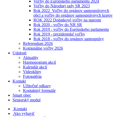
Voľby do Európskeho parlamentu 2024
Voľby do Národnej rady SR 2023
Rok 2022_Voľby do orgánov samosprávnych
obcí a voľby do orgánov samosprávnych krajov
ROK 2022 Dodatkové voľby na starostu
Rok 2020 - voľby do NR SR
Rok 2019 - voľby do Európskeho parlamentu
Rok 2019 - prezidentské voľby
Rok 2018 - voľby do orgánov samosprávy
Referendum 2026
Komunálne voľby 2026
Udalosti
Aktuality
Harmonogram akcií
Kalendár akcií
Videoklipy
Fotogaléria
Kontakt
Užitočné odkazy
Kontaktný formulár
Smart obec
Seniorský modul
Kontakt
Ako vybaviť