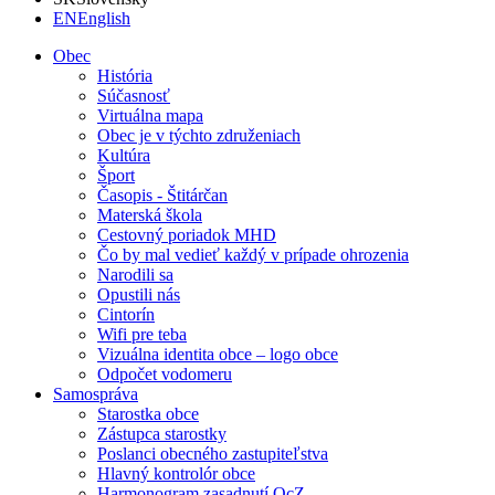
EN
English
Obec
História
Súčasnosť
Virtuálna mapa
Obec je v týchto združeniach
Kultúra
Šport
Časopis - Štitárčan
Materská škola
Cestovný poriadok MHD
Čo by mal vedieť každý v prípade ohrozenia
Narodili sa
Opustili nás
Cintorín
Wifi pre teba
Vizuálna identita obce – logo obce
Odpočet vodomeru
Samospráva
Starostka obce
Zástupca starostky
Poslanci obecného zastupiteľstva
Hlavný kontrolór obce
Harmonogram zasadnutí OcZ