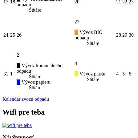
17
18
20
21
22
23
odpadu
Štitáre
27
Vývoz BIO
24
25
26
28
29
30
odpadu
Štitáre
2
3
Vývoz komunálneho
odpadu
31
1
Vývoz plastu
4
5
6
Štitáre
Štitáre
Vývoz papieru
Štitáre
Kalendár zvozu odpadu
Wifi pre teba
Návštevnosť