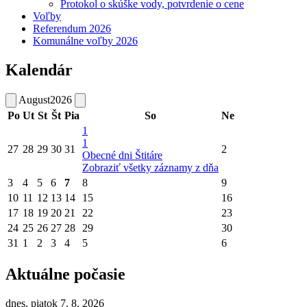
Protokol o skúške vody, potvrdenie o cene
Voľby
Referendum 2026
Komunálne voľby 2026
Kalendár
August
2026
Po
Ut
St
Št
Pia
So
Ne
1
1
27
28
29
30
31
2
Obecné dni Štitáre
Zobraziť všetky záznamy z dňa
3
4
5
6
7
8
9
10
11
12
13
14
15
16
17
18
19
20
21
22
23
24
25
26
27
28
29
30
31
1
2
3
4
5
6
Aktuálne počasie
dnes, piatok 7. 8. 2026