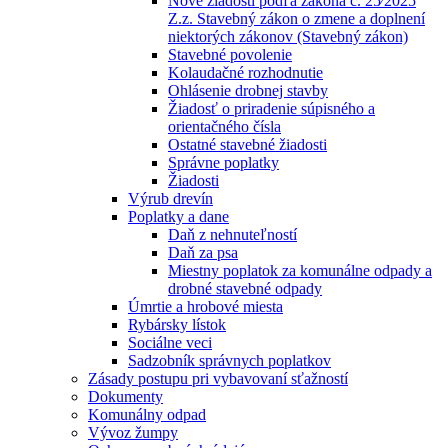
Nové žiadosti podľa zákona č. 25⁄2025
Z.z. Stavebný zákon o zmene a doplnení
niektorých zákonov (Stavebný zákon)
Stavebné povolenie
Kolaudačné rozhodnutie
Ohlásenie drobnej stavby
Žiadosť o priradenie súpisného a
orientačného čísla
Ostatné stavebné žiadosti
Správne poplatky
Žiadosti
Výrub drevín
Poplatky a dane
Daň z nehnuteľností
Daň za psa
Miestny poplatok za komunálne odpady a
drobné stavebné odpady
Úmrtie a hrobové miesta
Rybársky lístok
Sociálne veci
Sadzobník správnych poplatkov
Zásady postupu pri vybavovaní sťažností
Dokumenty
Komunálny odpad
Vývoz žumpy