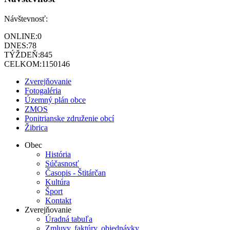
Návštevnosť:
ONLINE:
0
DNES:
78
TÝŽDEŇ:
845
CELKOM:
1150146
Zverejňovanie
Fotogaléria
Územný plán obce
ZMOS
Ponitrianske združenie obcí
Žibrica
Obec
História
Súčasnosť
Časopis - Štitárčan
Kultúra
Šport
Kontakt
Zverejňovanie
Úradná tabuľa
Zmluvy, faktúry, objednávky