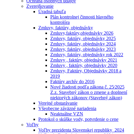
Ochrana osobných údajóv
Zverejňovanie
Úradná tabuľa
Plán kontrolnej činnosti hlavného
kontrolóra
Zmluvy, faktúry, objednávky
Zmluvy,faktúry,objednávky 2026
Zmluvy, faktúry, objednávky 2025
Zmluvy, faktúry, objednávky 2024
Zmluvy, faktúry, objednávky 2023
Zmluvy, faktúry, objednávky rok 2022
Zmluvy , faktúry, objednávky 2021
Zmluvy , faktúry, objednávky 2020
Zmluvy, Faktúry, Objednávky 2018 a
2019
Faktúry archív do 2016
Nové žiadosti podľa zákona č. 25⁄2025
Z.z. Stavebný zákon o zmene a doplnení
niektorých zákonov (Stavebný zákon)
Verejné obstarávanie
Všeobecne záväzné nariadenia
Neaktuálne VZN
Protokol o skúške vody, potvrdenie o cene
Voľby
Voľby prezidenta Slovenskej republiky_2024