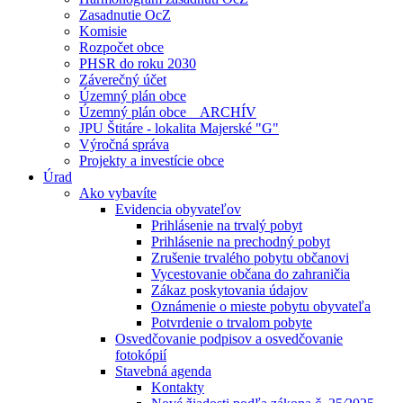
Zasadnutie OcZ
Komisie
Rozpočet obce
PHSR do roku 2030
Záverečný účet
Územný plán obce
Územný plán obce _ ARCHÍV
JPU Štitáre - lokalita Majerské "G"
Výročná správa
Projekty a investície obce
Úrad
Ako vybavíte
Evidencia obyvateľov
Prihlásenie na trvalý pobyt
Prihlásenie na prechodný pobyt
Zrušenie trvalého pobytu občanovi
Vycestovanie občana do zahraničia
Zákaz poskytovania údajov
Oznámenie o mieste pobytu obyvateľa
Potvrdenie o trvalom pobyte
Osvedčovanie podpisov a osvedčovanie
fotokópií
Stavebná agenda
Kontakty