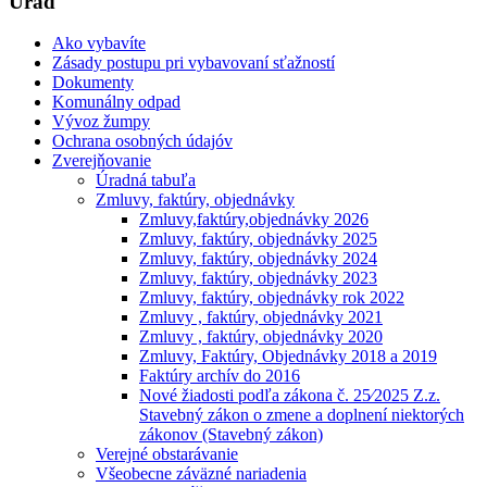
Úrad
Ako vybavíte
Zásady postupu pri vybavovaní sťažností
Dokumenty
Komunálny odpad
Vývoz žumpy
Ochrana osobných údajóv
Zverejňovanie
Úradná tabuľa
Zmluvy, faktúry, objednávky
Zmluvy,faktúry,objednávky 2026
Zmluvy, faktúry, objednávky 2025
Zmluvy, faktúry, objednávky 2024
Zmluvy, faktúry, objednávky 2023
Zmluvy, faktúry, objednávky rok 2022
Zmluvy , faktúry, objednávky 2021
Zmluvy , faktúry, objednávky 2020
Zmluvy, Faktúry, Objednávky 2018 a 2019
Faktúry archív do 2016
Nové žiadosti podľa zákona č. 25⁄2025 Z.z.
Stavebný zákon o zmene a doplnení niektorých
zákonov (Stavebný zákon)
Verejné obstarávanie
Všeobecne záväzné nariadenia