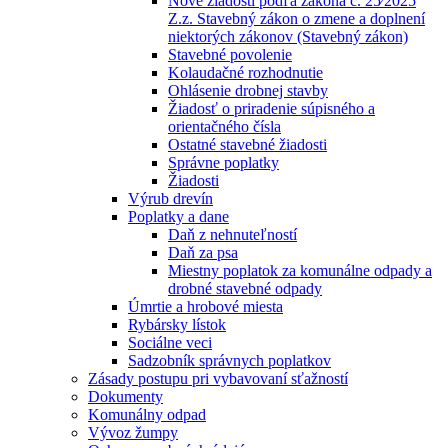
Nové žiadosti podľa zákona č. 25⁄2025
Z.z. Stavebný zákon o zmene a doplnení
niektorých zákonov (Stavebný zákon)
Stavebné povolenie
Kolaudačné rozhodnutie
Ohlásenie drobnej stavby
Žiadosť o priradenie súpisného a
orientačného čísla
Ostatné stavebné žiadosti
Správne poplatky
Žiadosti
Výrub drevín
Poplatky a dane
Daň z nehnuteľností
Daň za psa
Miestny poplatok za komunálne odpady a
drobné stavebné odpady
Úmrtie a hrobové miesta
Rybársky lístok
Sociálne veci
Sadzobník správnych poplatkov
Zásady postupu pri vybavovaní sťažností
Dokumenty
Komunálny odpad
Vývoz žumpy