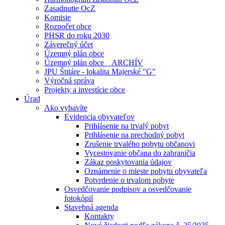
Zasadnutie OcZ
Komisie
Rozpočet obce
PHSR do roku 2030
Záverečný účet
Územný plán obce
Územný plán obce _ ARCHÍV
JPU Štitáre - lokalita Majerské "G"
Výročná správa
Projekty a investície obce
Úrad
Ako vybavíte
Evidencia obyvateľov
Prihlásenie na trvalý pobyt
Prihlásenie na prechodný pobyt
Zrušenie trvalého pobytu občanovi
Vycestovanie občana do zahraničia
Zákaz poskytovania údajov
Oznámenie o mieste pobytu obyvateľa
Potvrdenie o trvalom pobyte
Osvedčovanie podpisov a osvedčovanie
fotokópií
Stavebná agenda
Kontakty