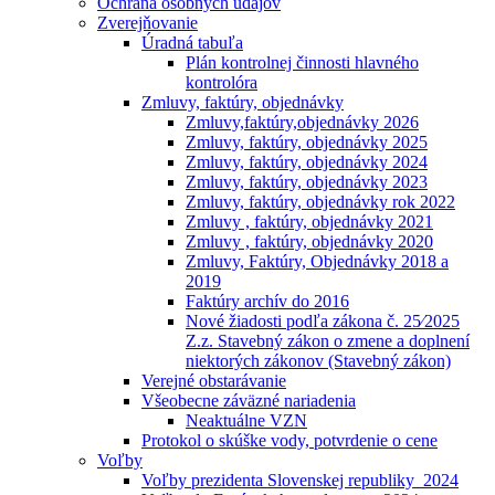
Ochrana osobných údajóv
Zverejňovanie
Úradná tabuľa
Plán kontrolnej činnosti hlavného
kontrolóra
Zmluvy, faktúry, objednávky
Zmluvy,faktúry,objednávky 2026
Zmluvy, faktúry, objednávky 2025
Zmluvy, faktúry, objednávky 2024
Zmluvy, faktúry, objednávky 2023
Zmluvy, faktúry, objednávky rok 2022
Zmluvy , faktúry, objednávky 2021
Zmluvy , faktúry, objednávky 2020
Zmluvy, Faktúry, Objednávky 2018 a
2019
Faktúry archív do 2016
Nové žiadosti podľa zákona č. 25⁄2025
Z.z. Stavebný zákon o zmene a doplnení
niektorých zákonov (Stavebný zákon)
Verejné obstarávanie
Všeobecne záväzné nariadenia
Neaktuálne VZN
Protokol o skúške vody, potvrdenie o cene
Voľby
Voľby prezidenta Slovenskej republiky_2024