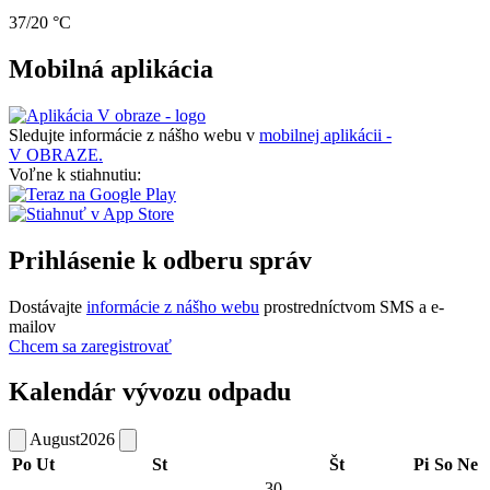
37/20 °C
Mobilná aplikácia
Sledujte informácie z nášho webu v
mobilnej aplikácii -
V OBRAZE.
Voľne k stiahnutiu:
Prihlásenie k odberu správ
Dostávajte
informácie z nášho webu
prostredníctvom SMS a e-
mailov
Chcem sa zaregistrovať
Kalendár vývozu odpadu
August
2026
Po
Ut
St
Št
Pi
So
Ne
30