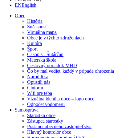
EN
English
Obec
História
Súčasnosť
Virtuálna mapa
Obec je v týchto združeniach
Kultúra
Šport
Časopis - Štitárčan
Materská škola
Cestovný poriadok MHD
Čo by mal vedieť každý v prípade ohrozenia
Narodili sa
Opustili nás
Cintorín
Wifi pre teba
Vizuálna identita obce – logo obce
Odpočet vodomeru
Samospráva
Starostka obce
Zástupca starostky
Poslanci obecného zastupiteľstva
Hlavný kontrolór obce
Harmonogram zasadnutí OcZ