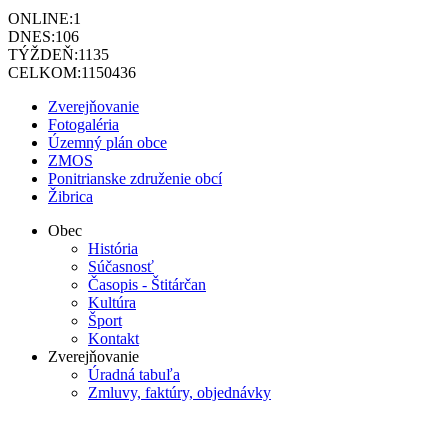
ONLINE:
1
DNES:
106
TÝŽDEŇ:
1135
CELKOM:
1150436
Zverejňovanie
Fotogaléria
Územný plán obce
ZMOS
Ponitrianske združenie obcí
Žibrica
Obec
História
Súčasnosť
Časopis - Štitárčan
Kultúra
Šport
Kontakt
Zverejňovanie
Úradná tabuľa
Zmluvy, faktúry, objednávky