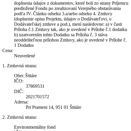
doplnenia údajov z dokumentov, ktoré boli zo strany Príjemcu
predložené Fondu po zrealizovaní Verejného obstarávania
podľa IV. Článku odseku 3.a/aebo odseku 4. Zmluvy
(doplnenie opisu Projektu, údajov o Dodávateľovi, o
Dodávateľskej zmluve a pod.), mení nasledovne: a) v časti
Príloha č.1 Zmluvy tak, ako je uvedené v Prílohe č.1 dodatku
b) uzatvorením tohto Dodatku sa Príloha č. 3 stáva
neoddeliteľnou prílohou Zmluvy, ako je uvedené v Prílohe č.
1 Dodatku
Cena:
Neuvedené
1. Zmluvná strana:
Obec Štitáre
IČO:
37869531
DIČ:
2021701572
Adresa:
Pri Prameni 14, 951 01 Štitáre
2. Zmluvná strana:
Environmentálny fond