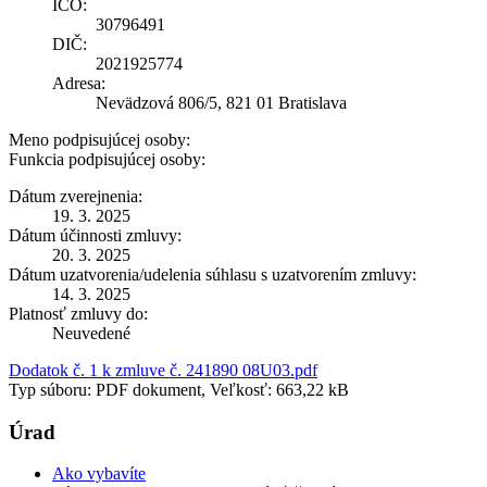
IČO:
30796491
DIČ:
2021925774
Adresa:
Nevädzová 806/5, 821 01 Bratislava
Meno podpisujúcej osoby:
Funkcia podpisujúcej osoby:
Dátum zverejnenia:
19. 3. 2025
Dátum účinnosti zmluvy:
20. 3. 2025
Dátum uzatvorenia/udelenia súhlasu s uzatvorením zmluvy:
14. 3. 2025
Platnosť zmluvy do:
Neuvedené
Dodatok č. 1 k zmluve č. 241890 08U03.pdf
Typ súboru: PDF dokument, Veľkosť: 663,22 kB
Úrad
Ako vybavíte