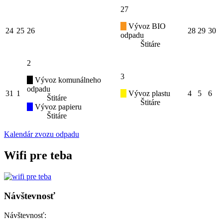
27
Vývoz BIO
24
25
26
28
29
30
odpadu
Štitáre
2
3
Vývoz komunálneho
odpadu
31
1
Vývoz plastu
4
5
6
Štitáre
Štitáre
Vývoz papieru
Štitáre
Kalendár zvozu odpadu
Wifi pre teba
Návštevnosť
Návštevnosť: