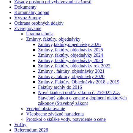
Zásady postupu pri vybavovaní sťažností
Dokumenty
Komunálny odpad
Vývoz žumpy
Ochrana osobných údajóv
Zverejňovanie
Úradná tabuľa
Zmluvy, faktúry, objednávky
Zmluvy,faktúry,objednávky 2026
Zmluvy, faktúry, objednávky 2025
Zmluvy, faktúry, objednávky 2024
Zmluvy, faktúry, objednávky 2023
Zmluvy, faktúry, objednávky rok 2022
Zmluvy , faktúry, objednávky 2021
Zmluvy , faktúry, objednávky 2020
Zmluvy, Faktúry, Objednávky 2018 a 2019
Faktúry archív do 2016
Nové žiadosti podľa zákona č. 25⁄2025 Z.z.
Stavebný zákon o zmene a doplnení niektorých
zákonov (Stavebný zákon)
Verejné obstarávanie
Všeobecne záväzné nariadenia
Protokol o skúške vody, potvrdenie o cene
Voľby
Referendum 2026