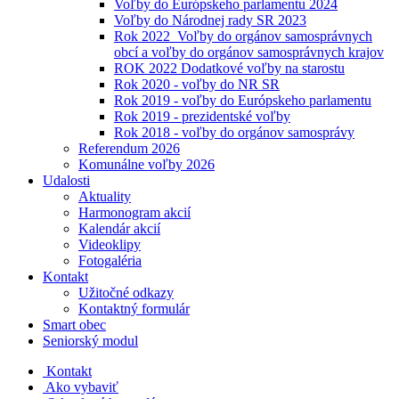
Voľby do Európskeho parlamentu 2024
Voľby do Národnej rady SR 2023
Rok 2022_Voľby do orgánov samosprávnych
obcí a voľby do orgánov samosprávnych krajov
ROK 2022 Dodatkové voľby na starostu
Rok 2020 - voľby do NR SR
Rok 2019 - voľby do Európskeho parlamentu
Rok 2019 - prezidentské voľby
Rok 2018 - voľby do orgánov samosprávy
Referendum 2026
Komunálne voľby 2026
Udalosti
Aktuality
Harmonogram akcií
Kalendár akcií
Videoklipy
Fotogaléria
Kontakt
Užitočné odkazy
Kontaktný formulár
Smart obec
Seniorský modul
Kontakt
Ako vybaviť