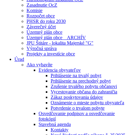
Zasadnutie OcZ
Komisie
Rozpočet obce
PHSR do roku 2030
Záverečný účet
Územný plán obce
Územný plán obce _ ARCHÍV
JPU Štitáre - lokalita Majerské "G"
Výročná správa
Projekty a investície obce
Úrad
Ako vybavíte
Evidencia obyvateľov
Prihlásenie na trvalý pobyt
Prihlásenie na prechodný pobyt
Zrušenie trvalého pobytu občanovi
Vycestovanie občana do zahraničia
Zákaz poskytovania údajov
Oznámenie o mieste pobytu obyvateľa
Potvrdenie o trvalom pobyte
Osvedčovanie podpisov a osvedčovanie
fotokópií
Stavebná agenda
Kontakty