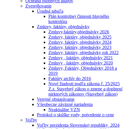
Ochrana osobných údajóv
Zverejňovanie
Úradná tabuľa
Plán kontrolnej činnosti hlavného
kontrolóra
Zmluvy, faktúry, objednávky
Zmluvy,faktúry,objednávky 2026
Zmluvy, faktúry, objednávky 2025
Zmluvy, faktúry, objednávky 2024
Zmluvy, faktúry, objednávky 2023
Zmluvy, faktúry, objednávky rok 2022
Zmluvy , faktúry, objednávky 2021
Zmluvy , faktúry, objednávky 2020
Zmluvy, Faktúry, Objednávky 2018 a
2019
Faktúry archív do 2016
Nové žiadosti podľa zákona č. 25⁄2025
Z.z. Stavebný zákon o zmene a doplnení
niektorých zákonov (Stavebný zákon)
Verejné obstarávanie
Všeobecne záväzné nariadenia
Neaktuálne VZN
Protokol o skúške vody, potvrdenie o cene
Voľby
Voľby prezidenta Slovenskej republiky_2024