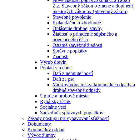
Nové žiadosti podľa zákona č. 25⁄2025
Z.z. Stavebný zákon o zmene a doplnení
niektorých zákonov (Stavebný zákon)
Stavebné povolenie
Kolaudačné rozhodnutie
Ohlásenie drobnej stavby
Žiadosť o priradenie súpisného a
orientačného čísla
Ostatné stavebné žiadosti
Správne poplatky
Žiadosti
Výrub drevín
Poplatky a dane
Daň z nehnuteľností
Daň za psa
Miestny poplatok za komunálne odpady a
drobné stavebné odpady
Úmrtie a hrobové miesta
Rybársky lístok
Sociálne veci
Sadzobník správnych poplatkov
Zásady postupu pri vybavovaní sťažností
Dokumenty
Komunálny odpad
Vývoz žumpy