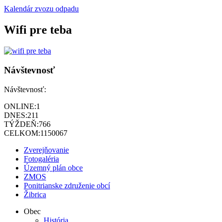
Kalendár zvozu odpadu
Wifi pre teba
Návštevnosť
Návštevnosť:
ONLINE:
1
DNES:
211
TÝŽDEŇ:
766
CELKOM:
1150067
Zverejňovanie
Fotogaléria
Územný plán obce
ZMOS
Ponitrianske združenie obcí
Žibrica
Obec
História