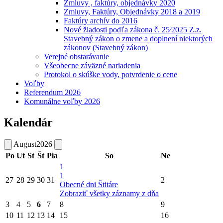
Zmluvy , faktúry, objednávky 2020
Zmluvy, Faktúry, Objednávky 2018 a 2019
Faktúry archív do 2016
Nové žiadosti podľa zákona č. 25⁄2025 Z.z.
Stavebný zákon o zmene a doplnení niektorých
zákonov (Stavebný zákon)
Verejné obstarávanie
Všeobecne záväzné nariadenia
Protokol o skúške vody, potvrdenie o cene
Voľby
Referendum 2026
Komunálne voľby 2026
Kalendár
August
2026
Po
Ut
St
Št
Pia
So
Ne
1
1
27
28
29
30
31
2
Obecné dni Štitáre
Zobraziť všetky záznamy z dňa
3
4
5
6
7
8
9
10
11
12
13
14
15
16