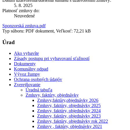
Dátum uzatvorenia/udelenia súhlasu s uzatvorením zmluvy:
5. 8. 2025
Platnosť zmluvy do:
Neuvedené
Sponzorská zmluva.pdf
Typ súboru: PDF dokument, Veľkosť: 72,21 kB
Úrad
Ako vybavíte
Zásady postupu pri vybavovaní sťažností
Dokumenty
Komunálny odpad
Vývoz žumpy
Ochrana osobných údajóv
Zverejňovanie
Úradná tabuľa
Zmluvy, faktúry, objednávky
Zmluvy,faktúry,objednávky 2026
Zmluvy, faktúry, objednávky 2025
Zmluvy, faktúry, objednávky 2024
Zmluvy, faktúry, objednávky 2023
Zmluvy, faktúry, objednávky rok 2022
Zmluvy , faktúry, objednávky 2021