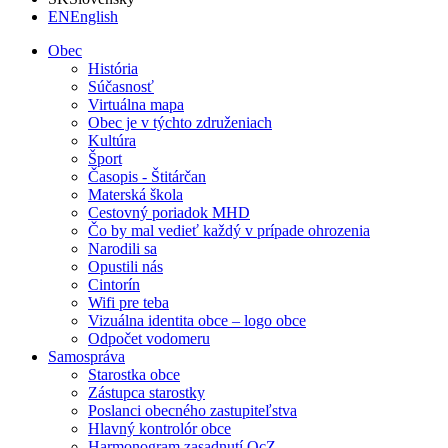
EN
English
Obec
História
Súčasnosť
Virtuálna mapa
Obec je v týchto združeniach
Kultúra
Šport
Časopis - Štitárčan
Materská škola
Cestovný poriadok MHD
Čo by mal vedieť každý v prípade ohrozenia
Narodili sa
Opustili nás
Cintorín
Wifi pre teba
Vizuálna identita obce – logo obce
Odpočet vodomeru
Samospráva
Starostka obce
Zástupca starostky
Poslanci obecného zastupiteľstva
Hlavný kontrolór obce
Harmonogram zasadnutí OcZ