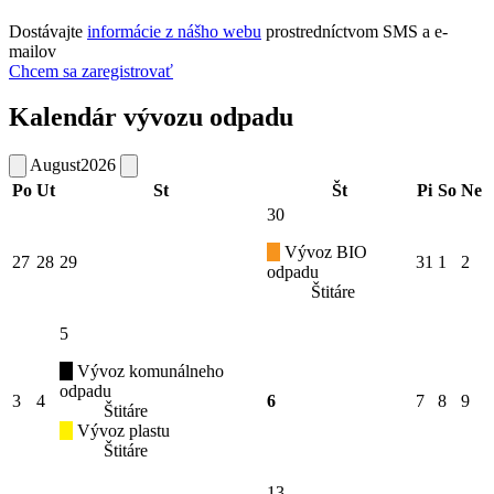
Dostávajte
informácie z nášho webu
prostredníctvom SMS a e-
mailov
Chcem sa zaregistrovať
Kalendár vývozu odpadu
August
2026
Po
Ut
St
Št
Pi
So
Ne
30
Vývoz BIO
27
28
29
31
1
2
odpadu
Štitáre
5
Vývoz komunálneho
odpadu
3
4
6
7
8
9
Štitáre
Vývoz plastu
Štitáre
13