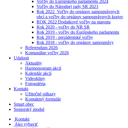
Voľby do Európskeho parlamentu 2024
Voľby do Národnej rady SR 2023
Rok 2022_Voľby do orgánov samosprávnych
obcí a voľby do orgánov samosprávnych krajov
ROK 2022 Dodatkové voľby na starostu
Rok 2020 - voľby do NR SR
Rok 2019 - voľby do Európskeho parlamentu
Rok 2019 - prezidentské voľby
Rok 2018 - voľby do orgánov samosprávy
Referendum 2026
Komunálne voľby 2026
Udalosti
Aktuality
Harmonogram akcií
Kalendár akcií
Videoklipy
Fotogaléria
Kontakt
Užitočné odkazy
Kontaktný formulár
Smart obec
Seniorský modul
Kontakt
Ako vybaviť