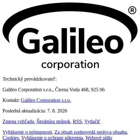
Technický prevádzkovateľ:
Galileo Corporation s.r.o., Čierna Voda 468, 925 06
Kontakt:
Galileo Corporation s.r.o.
Posledná aktualizácia: 7. 8. 2026
Zmena vzhľadu
,
Štruktúra stránok
,
RSS
,
Vytlačiť
Vyhlásenie o prístupnosti
,
Za obsah zodpovedá správca obsahu
,
Cookies
,
Vyhlásenie o ochrane súkromia
,
Webové sídlo