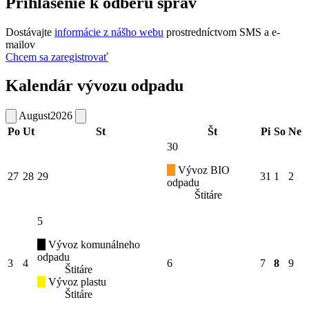
Prihlásenie k odberu správ
Dostávajte
informácie z nášho webu
prostredníctvom SMS a e-
mailov
Chcem sa zaregistrovať
Kalendár vývozu odpadu
August
2026
Po
Ut
St
Št
Pi
So
Ne
30
Vývoz BIO
27
28
29
31
1
2
odpadu
Štitáre
5
Vývoz komunálneho
odpadu
3
4
6
7
8
9
Štitáre
Vývoz plastu
Štitáre