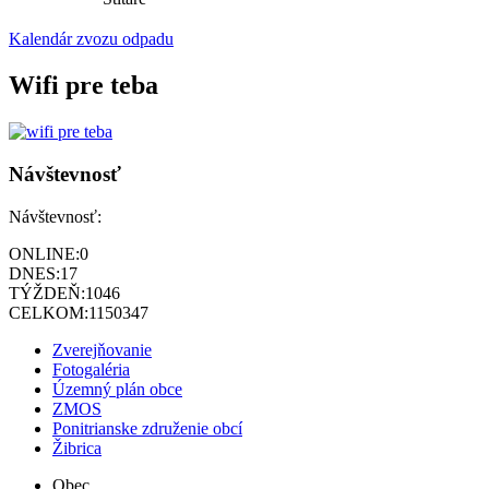
Kalendár zvozu odpadu
Wifi pre teba
Návštevnosť
Návštevnosť:
ONLINE:
0
DNES:
17
TÝŽDEŇ:
1046
CELKOM:
1150347
Zverejňovanie
Fotogaléria
Územný plán obce
ZMOS
Ponitrianske združenie obcí
Žibrica
Obec