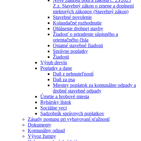
Nové žiadosti podľa zákona č. 25⁄2025
Z.z. Stavebný zákon o zmene a doplnení
niektorých zákonov (Stavebný zákon)
Stavebné povolenie
Kolaudačné rozhodnutie
Ohlásenie drobnej stavby
Žiadosť o priradenie súpisného a
orientačného čísla
Ostatné stavebné žiadosti
Správne poplatky
Žiadosti
Výrub drevín
Poplatky a dane
Daň z nehnuteľností
Daň za psa
Miestny poplatok za komunálne odpady a
drobné stavebné odpady
Úmrtie a hrobové miesta
Rybársky lístok
Sociálne veci
Sadzobník správnych poplatkov
Zásady postupu pri vybavovaní sťažností
Dokumenty
Komunálny odpad
Vývoz žumpy