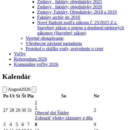
Zmluvy , faktúry, objednávky 2021
Zmluvy , faktúry, objednávky 2020
Zmluvy, Faktúry, Objednávky 2018 a 2019
Faktúry archív do 2016
Nové žiadosti podľa zákona č. 25⁄2025 Z.z.
Stavebný zákon o zmene a doplnení niektorých
zákonov (Stavebný zákon)
Verejné obstarávanie
Všeobecne záväzné nariadenia
Protokol o skúške vody, potvrdenie o cene
Voľby
Referendum 2026
Komunálne voľby 2026
Kalendár
August
2026
Po
Ut
St
Št
Pia
So
Ne
1
1
27
28
29
30
31
2
Obecné dni Štitáre
Zobraziť všetky záznamy z dňa
3
4
5
6
7
8
9