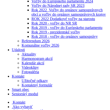
Voľby do Európskeho parlamentu 2024
Voľby do Národnej rady SR 2023
Rok 2022_Voľby do orgánov samosprávnych
obcí a voľby do orgánov samosprávnych krajov
ROK 2022 Dodatkové voľby na starostu
Rok 2020 - voľby do NR SR
Rok 2019 - voľby do Európskeho parlamentu
Rok 2019 - prezidentské voľby
Rok 2018 - voľby do orgánov samosprávy
Referendum 2026
Komunálne voľby 2026
Udalosti
Aktuality
Harmonogram akcií
Kalendár akcií
Videoklipy
Fotogaléria
Kontakt
Užitočné odkazy
Kontaktný formulár
Smart obec
Seniorský modul
Kontakt
Ako vybaviť