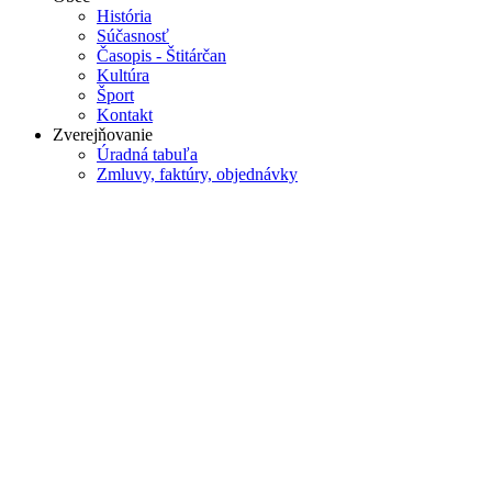
História
Súčasnosť
Časopis - Štitárčan
Kultúra
Šport
Kontakt
Zverejňovanie
Úradná tabuľa
Zmluvy, faktúry, objednávky