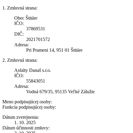
1. Zmluvná strana:
Obec Štitáre
IČO:
37869531
DIČ:
2021701572
Adresa:
Pri Prameni 14, 951 01 Štitáre
2. Zmluvná strana:
Asfalty Današ s.r.o.
IČO:
55843051
Adresa:
Vodná 679/35, 95135 Veľké Zálužie
Meno podpisujúcej osoby:
Funkcia podpisujúcej osoby:
Dátum zverejnenia:
1. 10. 2025
Dátum účinnosti zmluvy: