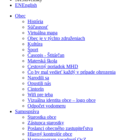
EN
English
Obec
História
Súčasnosť
Virtuálna mapa
Obec je v týchto združeniach
Kultúra
Šport
Časopis - Štitárčan
Materská škola
Cestovný poriadok MHD
Čo by mal vedieť každý v prípade ohrozenia
Narodili sa
Opustili nás
Cintorín
Wifi pre teba
Vizuálna identita obce – logo obce
Odpočet vodomeru
Samospráva
Starostka obce
Zástupca starostky
Poslanci obecného zastupiteľstva
Hlavný kontrolór obce
Harmonogram zasadnutí OcZ