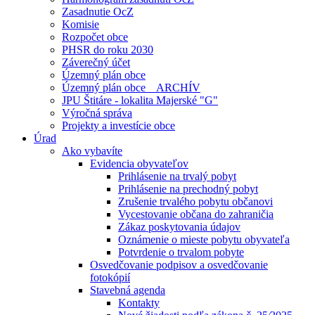
Zasadnutie OcZ
Komisie
Rozpočet obce
PHSR do roku 2030
Záverečný účet
Územný plán obce
Územný plán obce _ ARCHÍV
JPU Štitáre - lokalita Majerské "G"
Výročná správa
Projekty a investície obce
Úrad
Ako vybavíte
Evidencia obyvateľov
Prihlásenie na trvalý pobyt
Prihlásenie na prechodný pobyt
Zrušenie trvalého pobytu občanovi
Vycestovanie občana do zahraničia
Zákaz poskytovania údajov
Oznámenie o mieste pobytu obyvateľa
Potvrdenie o trvalom pobyte
Osvedčovanie podpisov a osvedčovanie
fotokópií
Stavebná agenda
Kontakty