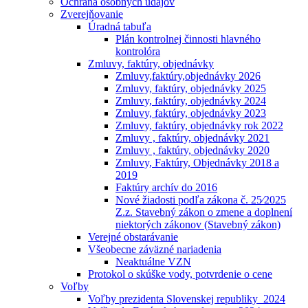
Ochrana osobných údajóv
Zverejňovanie
Úradná tabuľa
Plán kontrolnej činnosti hlavného
kontrolóra
Zmluvy, faktúry, objednávky
Zmluvy,faktúry,objednávky 2026
Zmluvy, faktúry, objednávky 2025
Zmluvy, faktúry, objednávky 2024
Zmluvy, faktúry, objednávky 2023
Zmluvy, faktúry, objednávky rok 2022
Zmluvy , faktúry, objednávky 2021
Zmluvy , faktúry, objednávky 2020
Zmluvy, Faktúry, Objednávky 2018 a
2019
Faktúry archív do 2016
Nové žiadosti podľa zákona č. 25⁄2025
Z.z. Stavebný zákon o zmene a doplnení
niektorých zákonov (Stavebný zákon)
Verejné obstarávanie
Všeobecne záväzné nariadenia
Neaktuálne VZN
Protokol o skúške vody, potvrdenie o cene
Voľby
Voľby prezidenta Slovenskej republiky_2024