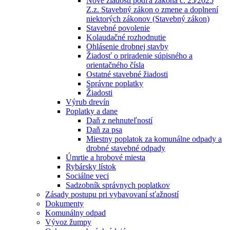
Nové žiadosti podľa zákona č. 25⁄2025
Z.z. Stavebný zákon o zmene a doplnení
niektorých zákonov (Stavebný zákon)
Stavebné povolenie
Kolaudačné rozhodnutie
Ohlásenie drobnej stavby
Žiadosť o priradenie súpisného a
orientačného čísla
Ostatné stavebné žiadosti
Správne poplatky
Žiadosti
Výrub drevín
Poplatky a dane
Daň z nehnuteľností
Daň za psa
Miestny poplatok za komunálne odpady a
drobné stavebné odpady
Úmrtie a hrobové miesta
Rybársky lístok
Sociálne veci
Sadzobník správnych poplatkov
Zásady postupu pri vybavovaní sťažností
Dokumenty
Komunálny odpad
Vývoz žumpy