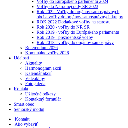
Voľby do Európskeho parlamentu 2024
Voľby do Národnej rady SR 2023
Rok 2022_Voľby do orgánov samosprávnych
obcí a voľby do orgánov samosprávnych krajov
ROK 2022 Dodatkové voľby na starostu
Rok 2020 - voľby do NR SR
Rok 2019 - voľby do Európskeho parlamentu
Rok 2019 - prezidentské voľby
Rok 2018 - voľby do orgánov samosprávy
Referendum 2026
Komunálne voľby 2026
Udalosti
Aktuality
Harmonogram akcií
Kalendár akcií
Videoklipy
Fotogaléria
Kontakt
Užitočné odkazy
Kontaktný formulár
Smart obec
Seniorský modul
Kontakt
Ako vybaviť