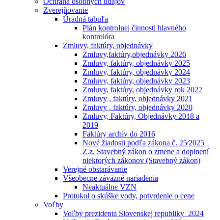
Ochrana osobných údajóv
Zverejňovanie
Úradná tabuľa
Plán kontrolnej činnosti hlavného
kontrolóra
Zmluvy, faktúry, objednávky
Zmluvy,faktúry,objednávky 2026
Zmluvy, faktúry, objednávky 2025
Zmluvy, faktúry, objednávky 2024
Zmluvy, faktúry, objednávky 2023
Zmluvy, faktúry, objednávky rok 2022
Zmluvy , faktúry, objednávky 2021
Zmluvy , faktúry, objednávky 2020
Zmluvy, Faktúry, Objednávky 2018 a
2019
Faktúry archív do 2016
Nové žiadosti podľa zákona č. 25⁄2025
Z.z. Stavebný zákon o zmene a doplnení
niektorých zákonov (Stavebný zákon)
Verejné obstarávanie
Všeobecne záväzné nariadenia
Neaktuálne VZN
Protokol o skúške vody, potvrdenie o cene
Voľby
Voľby prezidenta Slovenskej republiky_2024