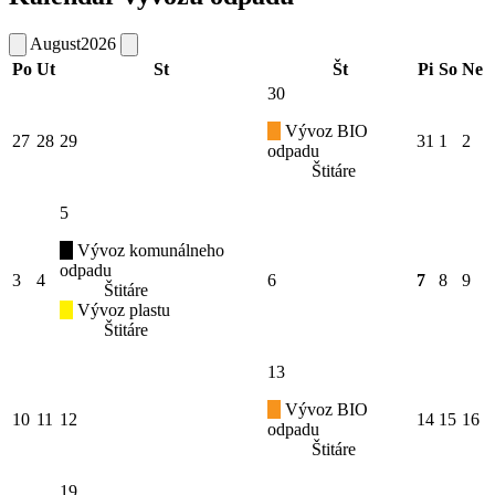
August
2026
Po
Ut
St
Št
Pi
So
Ne
30
Vývoz BIO
27
28
29
31
1
2
odpadu
Štitáre
5
Vývoz komunálneho
odpadu
3
4
6
7
8
9
Štitáre
Vývoz plastu
Štitáre
13
Vývoz BIO
10
11
12
14
15
16
odpadu
Štitáre
19