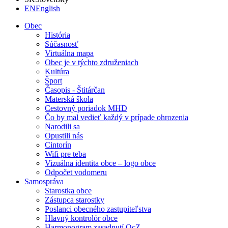
EN
English
Obec
História
Súčasnosť
Virtuálna mapa
Obec je v týchto združeniach
Kultúra
Šport
Časopis - Štitárčan
Materská škola
Cestovný poriadok MHD
Čo by mal vedieť každý v prípade ohrozenia
Narodili sa
Opustili nás
Cintorín
Wifi pre teba
Vizuálna identita obce – logo obce
Odpočet vodomeru
Samospráva
Starostka obce
Zástupca starostky
Poslanci obecného zastupiteľstva
Hlavný kontrolór obce
Harmonogram zasadnutí OcZ