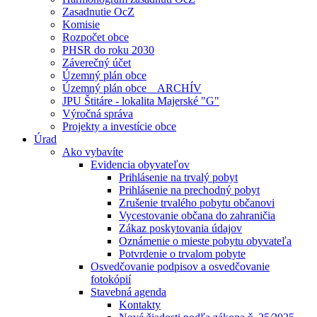
Zasadnutie OcZ
Komisie
Rozpočet obce
PHSR do roku 2030
Záverečný účet
Územný plán obce
Územný plán obce _ ARCHÍV
JPU Štitáre - lokalita Majerské "G"
Výročná správa
Projekty a investície obce
Úrad
Ako vybavíte
Evidencia obyvateľov
Prihlásenie na trvalý pobyt
Prihlásenie na prechodný pobyt
Zrušenie trvalého pobytu občanovi
Vycestovanie občana do zahraničia
Zákaz poskytovania údajov
Oznámenie o mieste pobytu obyvateľa
Potvrdenie o trvalom pobyte
Osvedčovanie podpisov a osvedčovanie
fotokópií
Stavebná agenda
Kontakty