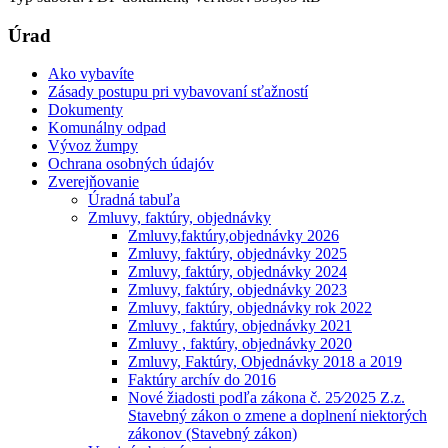
Úrad
Ako vybavíte
Zásady postupu pri vybavovaní sťažností
Dokumenty
Komunálny odpad
Vývoz žumpy
Ochrana osobných údajóv
Zverejňovanie
Úradná tabuľa
Zmluvy, faktúry, objednávky
Zmluvy,faktúry,objednávky 2026
Zmluvy, faktúry, objednávky 2025
Zmluvy, faktúry, objednávky 2024
Zmluvy, faktúry, objednávky 2023
Zmluvy, faktúry, objednávky rok 2022
Zmluvy , faktúry, objednávky 2021
Zmluvy , faktúry, objednávky 2020
Zmluvy, Faktúry, Objednávky 2018 a 2019
Faktúry archív do 2016
Nové žiadosti podľa zákona č. 25⁄2025 Z.z.
Stavebný zákon o zmene a doplnení niektorých
zákonov (Stavebný zákon)