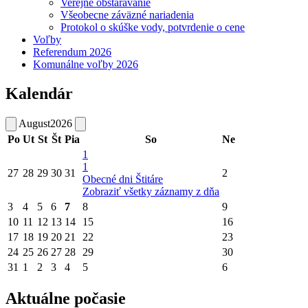
Verejné obstarávanie
Všeobecne záväzné nariadenia
Protokol o skúške vody, potvrdenie o cene
Voľby
Referendum 2026
Komunálne voľby 2026
Kalendár
August
2026
Po
Ut
St
Št
Pia
So
Ne
1
1
27
28
29
30
31
2
Obecné dni Štitáre
Zobraziť všetky záznamy z dňa
3
4
5
6
7
8
9
10
11
12
13
14
15
16
17
18
19
20
21
22
23
24
25
26
27
28
29
30
31
1
2
3
4
5
6
Aktuálne počasie