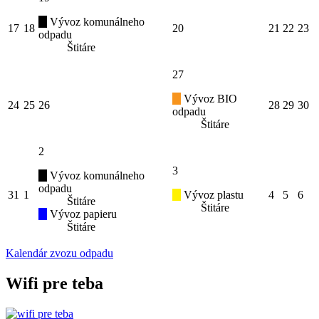
Vývoz komunálneho
17
18
20
21
22
23
odpadu
Štitáre
27
Vývoz BIO
24
25
26
28
29
30
odpadu
Štitáre
2
3
Vývoz komunálneho
odpadu
31
1
Vývoz plastu
4
5
6
Štitáre
Štitáre
Vývoz papieru
Štitáre
Kalendár zvozu odpadu
Wifi pre teba