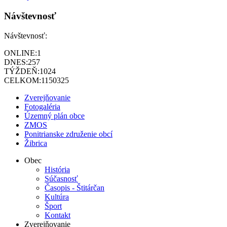
Návštevnosť
Návštevnosť:
ONLINE:
1
DNES:
257
TÝŽDEŇ:
1024
CELKOM:
1150325
Zverejňovanie
Fotogaléria
Územný plán obce
ZMOS
Ponitrianske združenie obcí
Žibrica
Obec
História
Súčasnosť
Časopis - Štitárčan
Kultúra
Šport
Kontakt
Zverejňovanie