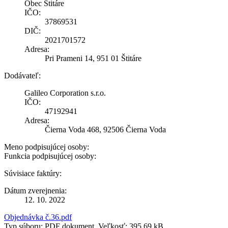
Obec Štitáre
IČO:
37869531
DIČ:
2021701572
Adresa:
Pri Prameni 14, 951 01 Štitáre
Dodávateľ:
Galileo Corporation s.r.o.
IČO:
47192941
Adresa:
Čierna Voda 468, 92506 Čierna Voda
Meno podpisujúcej osoby:
Funkcia podpisujúcej osoby:
Súvisiace faktúry:
Dátum zverejnenia:
12. 10. 2022
Objednávka č.36.pdf
Typ súboru: PDF dokument, Veľkosť: 395,69 kB