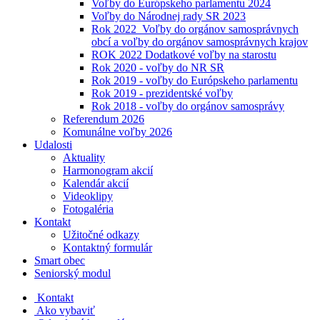
Voľby do Európskeho parlamentu 2024
Voľby do Národnej rady SR 2023
Rok 2022_Voľby do orgánov samosprávnych
obcí a voľby do orgánov samosprávnych krajov
ROK 2022 Dodatkové voľby na starostu
Rok 2020 - voľby do NR SR
Rok 2019 - voľby do Európskeho parlamentu
Rok 2019 - prezidentské voľby
Rok 2018 - voľby do orgánov samosprávy
Referendum 2026
Komunálne voľby 2026
Udalosti
Aktuality
Harmonogram akcií
Kalendár akcií
Videoklipy
Fotogaléria
Kontakt
Užitočné odkazy
Kontaktný formulár
Smart obec
Seniorský modul
Kontakt
Ako vybaviť