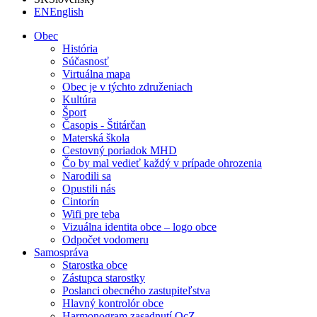
EN
English
Obec
História
Súčasnosť
Virtuálna mapa
Obec je v týchto združeniach
Kultúra
Šport
Časopis - Štitárčan
Materská škola
Cestovný poriadok MHD
Čo by mal vedieť každý v prípade ohrozenia
Narodili sa
Opustili nás
Cintorín
Wifi pre teba
Vizuálna identita obce – logo obce
Odpočet vodomeru
Samospráva
Starostka obce
Zástupca starostky
Poslanci obecného zastupiteľstva
Hlavný kontrolór obce
Harmonogram zasadnutí OcZ