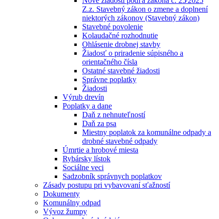
Nové žiadosti podľa zákona č. 25⁄2025
Z.z. Stavebný zákon o zmene a doplnení
niektorých zákonov (Stavebný zákon)
Stavebné povolenie
Kolaudačné rozhodnutie
Ohlásenie drobnej stavby
Žiadosť o priradenie súpisného a
orientačného čísla
Ostatné stavebné žiadosti
Správne poplatky
Žiadosti
Výrub drevín
Poplatky a dane
Daň z nehnuteľností
Daň za psa
Miestny poplatok za komunálne odpady a
drobné stavebné odpady
Úmrtie a hrobové miesta
Rybársky lístok
Sociálne veci
Sadzobník správnych poplatkov
Zásady postupu pri vybavovaní sťažností
Dokumenty
Komunálny odpad
Vývoz žumpy