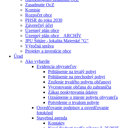
Zasadnutie OcZ
Komisie
Rozpočet obce
PHSR do roku 2030
Záverečný účet
Územný plán obce
Územný plán obce _ ARCHÍV
JPU Štitáre - lokalita Majerské "G"
Výročná správa
Projekty a investície obce
Úrad
Ako vybavíte
Evidencia obyvateľov
Prihlásenie na trvalý pobyt
Prihlásenie na prechodný pobyt
Zrušenie trvalého pobytu občanovi
Vycestovanie občana do zahraničia
Zákaz poskytovania údajov
Oznámenie o mieste pobytu obyvateľa
Potvrdenie o trvalom pobyte
Osvedčovanie podpisov a osvedčovanie
fotokópií
Stavebná agenda
Kontakty