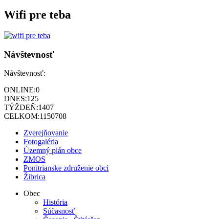
Wifi pre teba
Návštevnosť
Návštevnosť:
ONLINE:
0
DNES:
125
TÝŽDEŇ:
1407
CELKOM:
1150708
Zverejňovanie
Fotogaléria
Územný plán obce
ZMOS
Ponitrianske združenie obcí
Žibrica
Obec
História
Súčasnosť