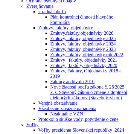
Ochrana osobných údajóv
Zverejňovanie
Úradná tabuľa
Plán kontrolnej činnosti hlavného
kontrolóra
Zmluvy, faktúry, objednávky
Zmluvy,faktúry,objednávky 2026
Zmluvy, faktúry, objednávky 2025
Zmluvy, faktúry, objednávky 2024
Zmluvy, faktúry, objednávky 2023
Zmluvy, faktúry, objednávky rok 2022
Zmluvy , faktúry, objednávky 2021
Zmluvy , faktúry, objednávky 2020
Zmluvy, Faktúry, Objednávky 2018 a
2019
Faktúry archív do 2016
Nové žiadosti podľa zákona č. 25⁄2025
Z.z. Stavebný zákon o zmene a doplnení
niektorých zákonov (Stavebný zákon)
Verejné obstarávanie
Všeobecne záväzné nariadenia
Neaktuálne VZN
Protokol o skúške vody, potvrdenie o cene
Voľby
Voľby prezidenta Slovenskej republiky_2024