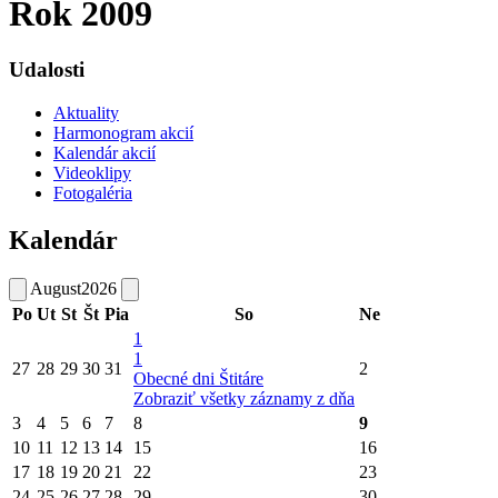
Rok 2009
Udalosti
Aktuality
Harmonogram akcií
Kalendár akcií
Videoklipy
Fotogaléria
Kalendár
August
2026
Po
Ut
St
Št
Pia
So
Ne
1
1
27
28
29
30
31
2
Obecné dni Štitáre
Zobraziť všetky záznamy z dňa
3
4
5
6
7
8
9
10
11
12
13
14
15
16
17
18
19
20
21
22
23
24
25
26
27
28
29
30