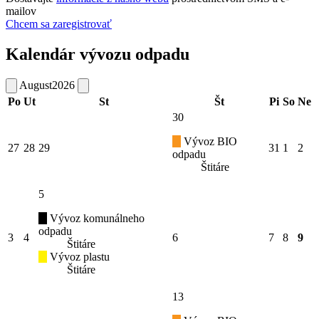
mailov
Chcem sa zaregistrovať
Kalendár vývozu odpadu
August
2026
Po
Ut
St
Št
Pi
So
Ne
30
Vývoz BIO
27
28
29
31
1
2
odpadu
Štitáre
5
Vývoz komunálneho
odpadu
3
4
6
7
8
9
Štitáre
Vývoz plastu
Štitáre
13